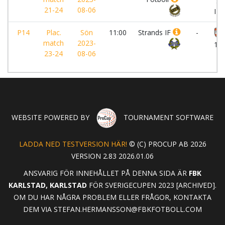
St
21-24
08-06
IF
P14
Plac.
Sön
11:00
Strands IF
-
match
2023-
18
23-24
08-06
WEBSITE POWERED BY
TOURNAMENT SOFTWARE
LADDA NED TESTVERSION HÄR!
© (C) PROCUP AB 2026
VERSION 2.83 2026.01.06
ANSVARIG FÖR INNEHÅLLET PÅ DENNA SIDA ÄR
FBK
KARLSTAD, KARLSTAD
FÖR SVERIGECUPEN 2023 [ARCHIVED].
OM DU HAR NÅGRA PROBLEM ELLER FRÅGOR, KONTAKTA
DEM VIA
STEFAN.HERMANSSON@FBKFOTBOLL.COM