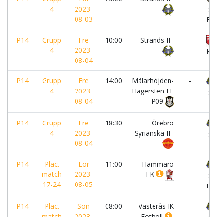
4
2023-
Sol
08-03
FK
P14
Grupp
Fre
10:00
Strands IF
-
4
2023-
Kar
08-04
P14
Grupp
Fre
14:00
Mälarhöjden-
-
4
2023-
Hägersten FF
Str
08-04
P09
P14
Grupp
Fre
18:30
Örebro
-
4
2023-
Syrianska IF
Str
08-04
P14
Plac.
Lör
11:00
Hammarö
-
match
2023-
FK
St
17-24
08-05
IF
P14
Plac.
Sön
08:00
Västerås IK
-
match
2023-
Fotboll