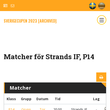
SVERIGECUPEN 2023 [ARCHIVED]
Matcher för Strands IF, P14
Matcher
Klass
Grupp
Datum
Tid
Lag
P14
Grupp
Tor
20:00
Strands IF
-