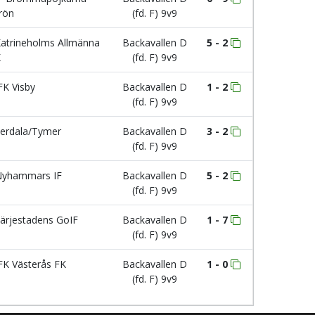
rön
(fd. F) 9v9
atrineholms Allmänna
Backavallen D
5 - 2
K
(fd. F) 9v9
FK Visby
Backavallen D
1 - 2
(fd. F) 9v9
erdala/Tymer
Backavallen D
3 - 2
(fd. F) 9v9
yhammars IF
Backavallen D
5 - 2
(fd. F) 9v9
ärjestadens GoIF
Backavallen D
1 - 7
(fd. F) 9v9
FK Västerås FK
Backavallen D
1 - 0
(fd. F) 9v9