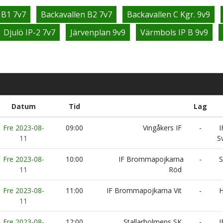
 B1 7v7
Backavallen B2 7v7
Backavallen C Kgr. 9v9
Djulö IP-2 7v7
Järvenplan 9v9
Värmbols IP B 9v9
Datum
Tid
Lag
Fre 2023-08-
09:00
Vingåkers IF
-
I
11
S
Fre 2023-08-
10:00
IF Brommapojkarna
-
S
11
Röd
Fre 2023-08-
11:00
IF Brommapojkarna Vit
-
H
11
Fre 2023-08-
12:00
Stallarholmens SK
-
I