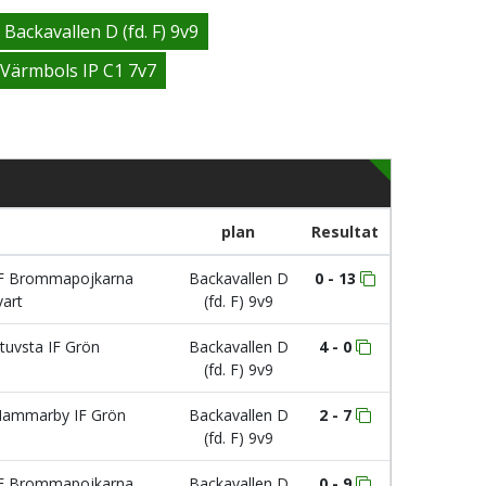
Backavallen D (fd. F) 9v9
Värmbols IP C1 7v7
plan
Resultat
F Brommapojkarna
Backavallen D
0 - 13
vart
(fd. F) 9v9
tuvsta IF Grön
Backavallen D
4 - 0
(fd. F) 9v9
ammarby IF Grön
Backavallen D
2 - 7
(fd. F) 9v9
F Brommapojkarna
Backavallen D
0 - 9