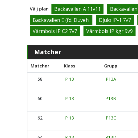
Backavallen A 11v11
Backavallen
Välj plan
Backavallen E (fd. Duveh.
Djulö IP-1 7v7
Värmbols IP C2 7v7
Värmbols IP kgr 9v9
Matcher
Matchnr
Klass
Grupp
58
P 13
P13A
60
P 13
P13B
62
P 13
P13C
64
P 13
P13D