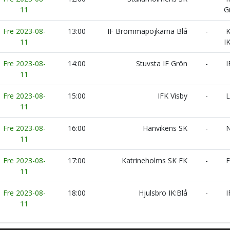
11
G
Fre 2023-08-
13:00
IF Brommapojkarna Blå
-
K
11
I
Fre 2023-08-
14:00
Stuvsta IF Grön
-
I
11
Fre 2023-08-
15:00
IFK Visby
-
L
11
Fre 2023-08-
16:00
Hanvikens SK
-
N
11
Fre 2023-08-
17:00
Katrineholms SK FK
-
F
11
Fre 2023-08-
18:00
Hjulsbro IK:Blå
-
I
11