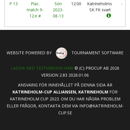
P 13
Plac.
Sön
12:00
Katrineholms
-
match 9-
2023-
SK FK svart
12:e #
08-13
WEBSITE POWERED BY
TOURNAMENT SOFTWARE
LADDA NED TESTVERSION HÄR!
© (C) PROCUP AB 2026
VERSION 2.83 2026.01.06
ANSVARIG FÖR INNEHÅLLET PÅ DENNA SIDA ÄR
KATRINEHOLM-CUP ALLIANSEN, KATRINEHOLM
FÖR
KATRINEHOLM CUP 2023. OM DU HAR NÅGRA PROBLEM
ELLER FRÅGOR, KONTAKTA DEM VIA
INFO@KATRINEHOLM-
CUP.SE