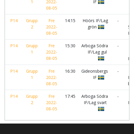
1
2022-
IF
Dö
08-05
P14
Grupp
Fre
14:15
Höörs IF/Lag
-
Ar
2
2022-
grön
Sö
08-05
IF/
P14
Grupp
Fre
15:30
Arboga Södra
-
1
2022-
IF/Lag gul
Gr
08-05
IF
P14
Grupp
Fre
16:30
Gideonsbergs
-
Hö
1
2022-
IF
IF
08-05
br
P14
Grupp
Fre
17:45
Arboga Södra
-
Fa
2
2022-
IF/Lag svart
BK
08-05