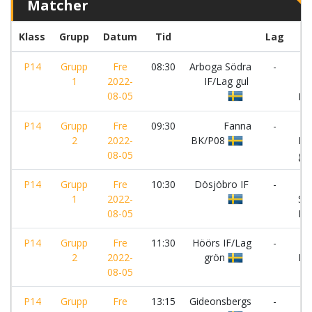
Matcher
Klass
Grupp
Datum
Tid
Lag
P14
Grupp
Fre
08:30
Arboga Södra
-
1
2022-
IF/Lag gul
Gi
08-05
IF
P14
Grupp
Fre
09:30
Fanna
-
Hö
2
2022-
BK/P08
IF
08-05
gr
P14
Grupp
Fre
10:30
Dösjöbro IF
-
Ar
1
2022-
Sö
08-05
IF/
P14
Grupp
Fre
11:30
Höörs IF/Lag
-
Sk
2
2022-
grön
FC
08-05
P14
Grupp
Fre
13:15
Gideonsbergs
-