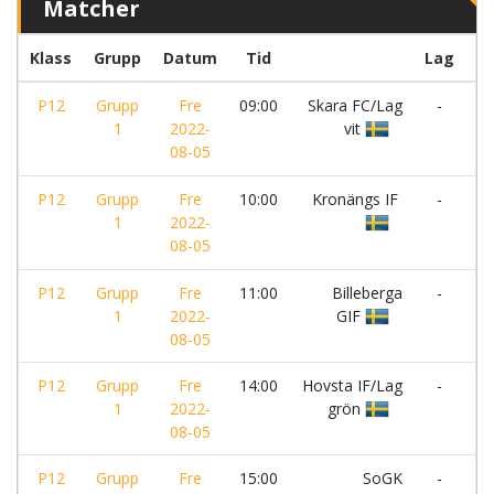
Matcher
Klass
Grupp
Datum
Tid
Lag
P12
Grupp
Fre
09:00
Skara FC/Lag
-
S
1
2022-
vit
Ch
08-05
rö
P12
Grupp
Fre
10:00
Kronängs IF
-
1
2022-
Bi
08-05
GI
P12
Grupp
Fre
11:00
Billeberga
-
H
1
2022-
GIF
IF
08-05
gr
P12
Grupp
Fre
14:00
Hovsta IF/Lag
-
Sk
1
2022-
grön
FC
08-05
bl
P12
Grupp
Fre
15:00
SoGK
-
Sk