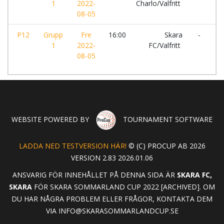
1
2022-
Charlo/Valfritt
FC
08-05
P12
Grupp
Fre
16:00
Skara
-
S
1
2022-
FC/Valfritt
Ch
08-05
WEBSITE POWERED BY
TOURNAMENT SOFTWARE
LADDA NED TESTVERSION HÄR!
© (C) PROCUP AB 2026
VERSION 2.83 2026.01.06
ANSVARIG FÖR INNEHÅLLET PÅ DENNA SIDA ÄR
SKARA FC,
SKARA
FÖR SKARA SOMMARLAND CUP 2022 [ARCHIVED]. OM
DU HAR NÅGRA PROBLEM ELLER FRÅGOR, KONTAKTA DEM
VIA
INFO@SKARASOMMARLANDCUP.SE