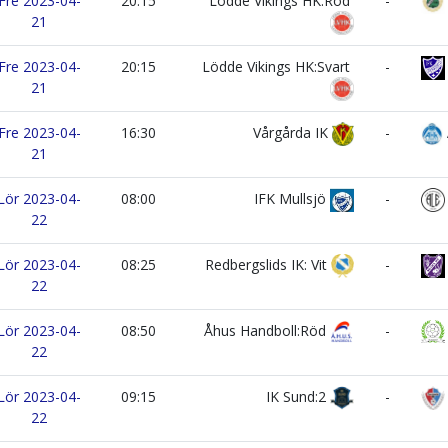
Fre 2023-04-
20:15
Lödde Vikings HK:Röd
-
21
Fre 2023-04-
20:15
Lödde Vikings HK:Svart
-
21
Fre 2023-04-
16:30
Vårgårda IK
-
21
Lör 2023-04-
08:00
IFK Mullsjö
-
22
Lör 2023-04-
08:25
Redbergslids IK: Vit
-
22
Lör 2023-04-
08:50
Åhus Handboll:Röd
-
22
Lör 2023-04-
09:15
IK Sund:2
-
22