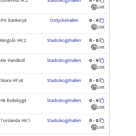
Önnereds IK:2
Stadsskogshallen
0 - 0
IFK Bankeryd
Östlyckehallen
0 - 0
Alingsås HK:2
Stadsskogshallen
0 - 0
Ale Handboll
Stadsskogshallen
0 - 0
Skara HF:vit
Stadsskogshallen
0 - 0
Hk Bollebygd
Stadsskogshallen
0 - 0
Torslanda HK:1
Stadsskogshallen
0 - 0