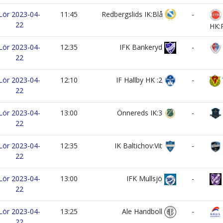
Lör 2023-04-
11:45
Redbergslids IK:Blå
-
22
HK:
Lör 2023-04-
12:35
IFK Bankeryd
-
22
Lör 2023-04-
12:10
IF Hallby HK :2
-
22
Lör 2023-04-
13:00
Önnereds IK:3
-
22
Lör 2023-04-
12:35
IK Baltichov:Vit
-
22
Lör 2023-04-
13:00
IFK Mullsjö
-
22
Lör 2023-04-
13:25
Ale Handboll
-
22