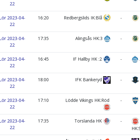
22
Lör 2023-04-
16:20
Redbergslids IK:Blå
-
22
Lör 2023-04-
17:35
Alingsås HK:3
-
22
Lör 2023-04-
16:45
IF Hallby HK :2
-
22
Lör 2023-04-
18:00
IFK Bankeryd
-
22
Lör 2023-04-
17:10
Lödde Vikings HK:Röd
-
22
Lör 2023-04-
17:35
Torslanda HK
-
22
HK: