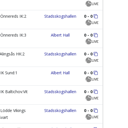
Önnereds IK:2
Stadsskogshallen
0 - 0
Önnereds IK:3
Albert Hall
0 - 0
Alingsås HK:2
Stadsskogshallen
0 - 0
IK Sund:1
Albert Hall
0 - 0
IK Baltichov:Vit
Stadsskogshallen
0 - 0
Lödde Vikings
Stadsskogshallen
0 - 0
Svart