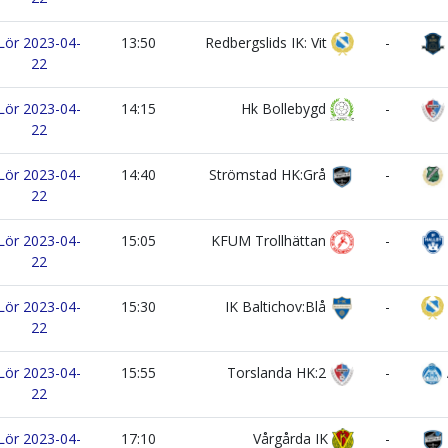
Lör 2023-04-
13:50
Redbergslids IK: Vit
-
22
Lör 2023-04-
14:15
Hk Bollebygd
-
22
Lör 2023-04-
14:40
Strömstad HK:Grå
-
22
Lör 2023-04-
15:05
KFUM Trollhättan
-
22
Lör 2023-04-
15:30
IK Baltichov:Blå
-
22
Lör 2023-04-
15:55
Torslanda HK:2
-
22
Lör 2023-04-
17:10
Vårgårda IK
-