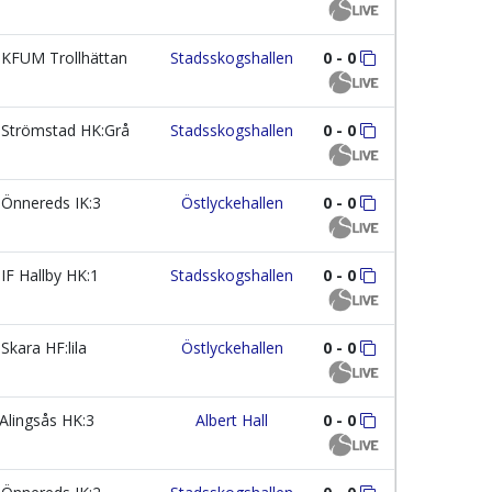
KFUM Trollhättan
Stadsskogshallen
0 - 0
Strömstad HK:Grå
Stadsskogshallen
0 - 0
Önnereds IK:3
Östlyckehallen
0 - 0
IF Hallby HK:1
Stadsskogshallen
0 - 0
Skara HF:lila
Östlyckehallen
0 - 0
Alingsås HK:3
Albert Hall
0 - 0