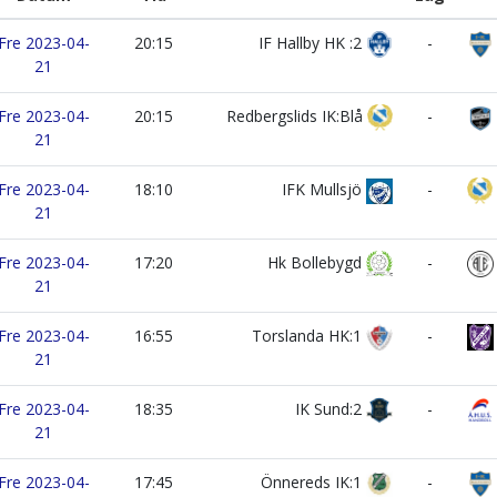
Fre 2023-04-
20:15
IF Hallby HK :2
-
21
Fre 2023-04-
20:15
Redbergslids IK:Blå
-
21
Fre 2023-04-
18:10
IFK Mullsjö
-
21
Fre 2023-04-
17:20
Hk Bollebygd
-
21
Fre 2023-04-
16:55
Torslanda HK:1
-
21
Fre 2023-04-
18:35
IK Sund:2
-
21
Fre 2023-04-
17:45
Önnereds IK:1
-