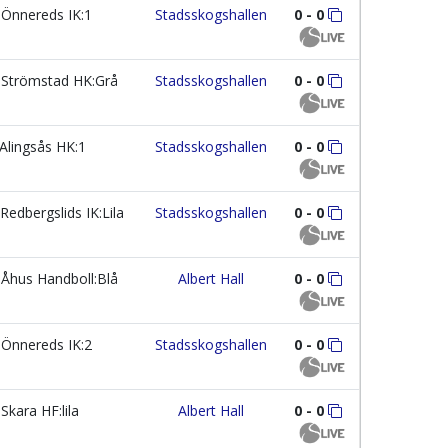
Önnereds IK:1
Stadsskogshallen
0 - 0
Strömstad HK:Grå
Stadsskogshallen
0 - 0
Alingsås HK:1
Stadsskogshallen
0 - 0
Redbergslids IK:Lila
Stadsskogshallen
0 - 0
Åhus Handboll:Blå
Albert Hall
0 - 0
Önnereds IK:2
Stadsskogshallen
0 - 0
Skara HF:lila
Albert Hall
0 - 0