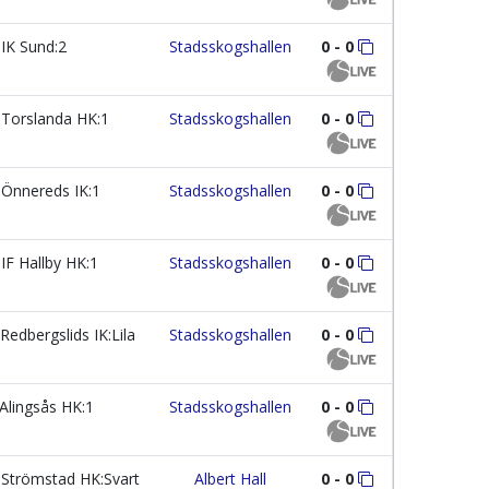
IK Sund:2
Stadsskogshallen
0 - 0
Torslanda HK:1
Stadsskogshallen
0 - 0
Önnereds IK:1
Stadsskogshallen
0 - 0
IF Hallby HK:1
Stadsskogshallen
0 - 0
Redbergslids IK:Lila
Stadsskogshallen
0 - 0
Alingsås HK:1
Stadsskogshallen
0 - 0
Strömstad HK:Svart
Albert Hall
0 - 0