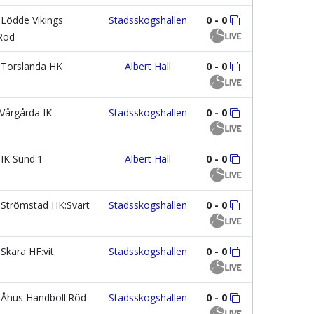
Lödde Vikings
Stadsskogshallen
0 - 0
Röd
Torslanda HK
Albert Hall
0 - 0
Vårgårda IK
Stadsskogshallen
0 - 0
IK Sund:1
Albert Hall
0 - 0
Strömstad HK:Svart
Stadsskogshallen
0 - 0
Skara HF:vit
Stadsskogshallen
0 - 0
Åhus Handboll:Röd
Stadsskogshallen
0 - 0