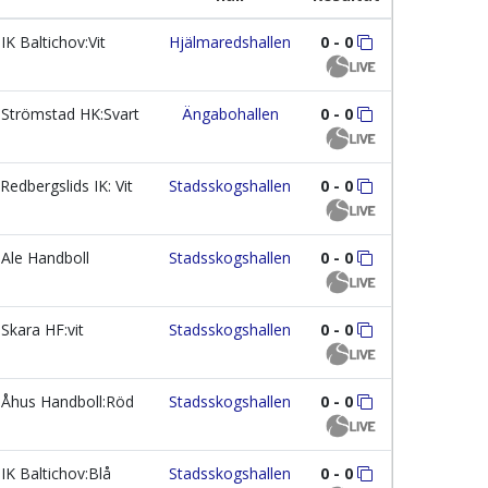
IK Baltichov:Vit
Hjälmaredshallen
0 - 0
Strömstad HK:Svart
Ängabohallen
0 - 0
Redbergslids IK: Vit
Stadsskogshallen
0 - 0
Ale Handboll
Stadsskogshallen
0 - 0
Skara HF:vit
Stadsskogshallen
0 - 0
Åhus Handboll:Röd
Stadsskogshallen
0 - 0
IK Baltichov:Blå
Stadsskogshallen
0 - 0