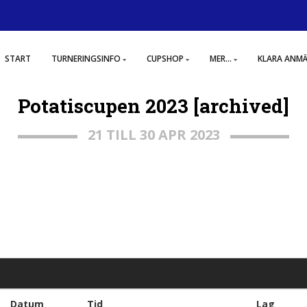
START
TURNERINGSINFO
CUPSHOP
MER...
KLARA ANM
Potatiscupen 2023 [archived]
21 TILL 30 APR 2023
Datum
Tid
Lag