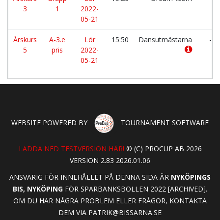
3
1
2022-
05-21
Årskurs
A-3.e
Lör
15:50
Dansutmästarna
-
5
pris
2022-
05-21
WEBSITE POWERED BY
TOURNAMENT SOFTWARE
LADDA NED TESTVERSION HÄR!
© (C) PROCUP AB 2026
VERSION 2.83 2026.01.06
ANSVARIG FÖR INNEHÅLLET PÅ DENNA SIDA ÄR
NYKÖPINGS
BIS, NYKÖPING
FÖR SPARBANKSBOLLEN 2022 [ARCHIVED].
OM DU HAR NÅGRA PROBLEM ELLER FRÅGOR, KONTAKTA
DEM VIA
PATRIK@BISSARNA.SE