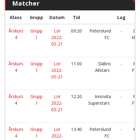
Matcher
Klass
Grupp
Datum
Tid
Lag
Årskurs
Grupp
Lör
09:20
Peterslund
-
Da
4
1
2022-
FC
klas
05-21
Årskurs
Grupp
Lör
11:00
Släbro
-
Pet
4
1
2022-
Allstars
FC
05-21
Årskurs
Grupp
Lör
12:20
Innovita
-
Pet
4
1
2022-
Superstars
FC
05-21
Årskurs
Grupp
Lör
13:40
Peterslund
-
Kax
4
1
2022-
FC