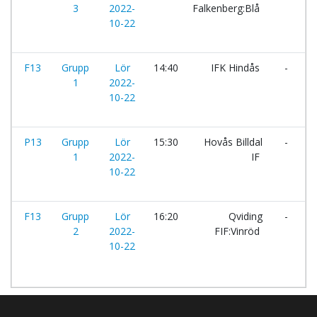
3
2022-
Falkenberg:Blå
10-22
F13
Grupp
Lör
14:40
IFK Hindås
-
O
1
2022-
10-22
P13
Grupp
Lör
15:30
Hovås Billdal
-
Y
1
2022-
IF
10-22
F13
Grupp
Lör
16:20
Qviding
-
M
2
2022-
FIF:Vinröd
I
10-22