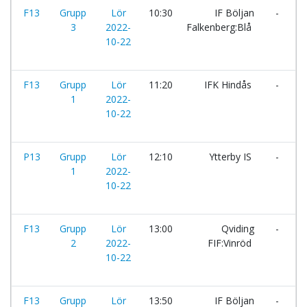
F13
Grupp
Lör
10:30
IF Böljan
-
T
3
2022-
Falkenberg:Blå
I
10-22
F13
Grupp
Lör
11:20
IFK Hindås
-
M
1
2022-
I
10-22
P13
Grupp
Lör
12:10
Ytterby IS
-
P
1
2022-
F
10-22
F13
Grupp
Lör
13:00
Qviding
-
I
2
2022-
FIF:Vinröd
F
10-22
F13
Grupp
Lör
13:50
IF Böljan
-
L