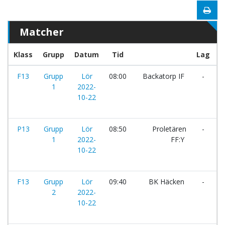
Matcher
Klass
Grupp
Datum
Tid
Lag
F13
Grupp
Lör
08:00
Backatorp IF
-
I
1
2022-
H
10-22
P13
Grupp
Lör
08:50
Proletären
-
H
1
2022-
FF:Y
B
10-22
F13
Grupp
Lör
09:40
BK Häcken
-
Q
2
2022-
F
10-22