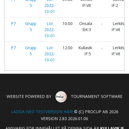
5
2022-
IF:Vit
IF:2
10-01
P7
Grupp
Lör
10:00
Onsala
-
Lerkils
5
2022-
BK:3
IF:Vit
10-01
P7
Grupp
Lör
12:00
Kullavik
-
Lerkils
5
2022-
IF:5
IF:Vit
10-01
WEBSITE POWERED BY
TOURNAMENT SOFTWARE
LADDA NED TESTVERSION HÄR!
© (C) PROCUP AB 2026
VERSION 2.83 2026.01.06
ANSVARIG FÖR INNEHÅLLET PÅ DENNA SIDA ÄR
KULLAVIK IF