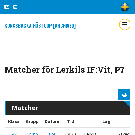
KUNGSBACKA HÖSTCUP [ARCHIVED]
Matcher för Lerkils IF:Vit, P7
Matcher
Klass
Grupp
Datum
Tid
Lag
P7
Grupp
Lör
09:20
Lerkils
-
Sävedal