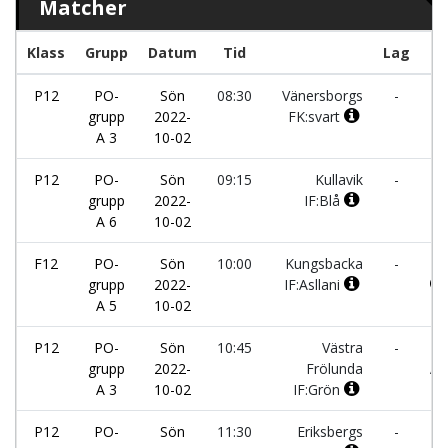
Matcher
Klass
Grupp
Datum
Tid
Lag
P12
PO-
Sön
08:30
Vänersborgs
-
Vä
grupp
2022-
FK:svart
Fr
A 3
10-02
IF
P12
PO-
Sön
09:15
Kullavik
-
Er
grupp
2022-
IF:Blå
IF
A 6
10-02
F12
PO-
Sön
10:00
Kungsbacka
-
Kå
grupp
2022-
IF:Asllani
A 5
10-02
P12
PO-
Sön
10:45
Västra
-
Hj
grupp
2022-
Frölunda
AI
A 3
10-02
IF:Grön
P12
PO-
Sön
11:30
Eriksbergs
-
Tr