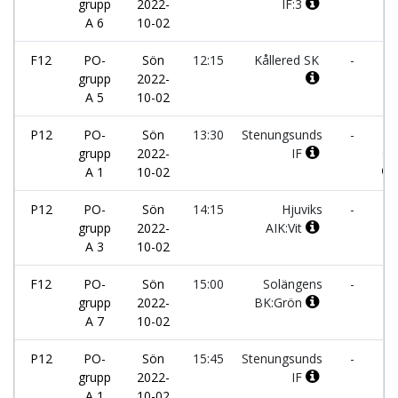
grupp
2022-
IF:3
Bo
A 6
10-02
F12
PO-
Sön
12:15
Kållered SK
-
H
grupp
2022-
IF
A 5
10-02
P12
PO-
Sön
13:30
Stenungsunds
-
At
grupp
2022-
IF
Gö
A 1
10-02
P12
PO-
Sön
14:15
Hjuviks
-
Vä
grupp
2022-
AIK:Vit
FK
A 3
10-02
F12
PO-
Sön
15:00
Solängens
-
Le
grupp
2022-
BK:Grön
A 7
10-02
P12
PO-
Sön
15:45
Stenungsunds
-
Ör
grupp
2022-
IF
IS
A 1
10-02