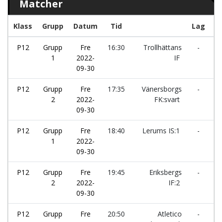
Matcher
Klass
Grupp
Datum
Tid
Lag
P12
Grupp
Fre
16:30
Trollhättans
-
S
1
2022-
IF
IF
09-30
P12
Grupp
Fre
17:35
Vänersborgs
-
Ö
2
2022-
FK:svart
IS
09-30
P12
Grupp
Fre
18:40
Lerums IS:1
-
K
1
2022-
IF
09-30
P12
Grupp
Fre
19:45
Eriksbergs
-
Ku
2
2022-
IF:2
09-30
P12
Grupp
Fre
20:50
Atletico
-
Ku