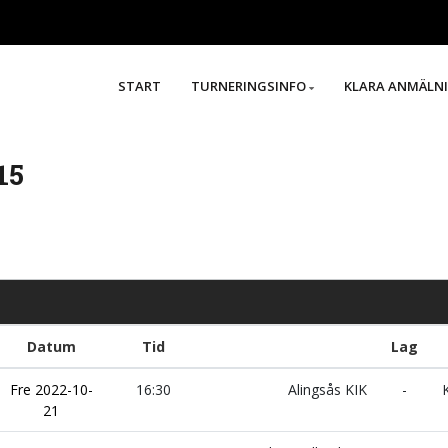
START
TURNERINGSINFO
KLARA ANMÄLN
15
Datum
Tid
Lag
Fre 2022-10-
16:30
Alingsås KIK
-
K
21