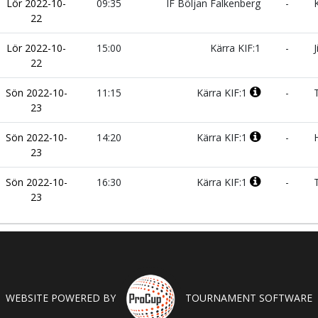
Lör 2022-10-
09:35
IF Böljan Falkenberg
-
K
22
Lör 2022-10-
15:00
Kärra KIF:1
-
J
22
Sön 2022-10-
11:15
Kärra KIF:1
-
T
23
Sön 2022-10-
14:20
Kärra KIF:1
-
H
23
Sön 2022-10-
16:30
Kärra KIF:1
-
T
23
WEBSITE POWERED BY
TOURNAMENT SOFTWARE