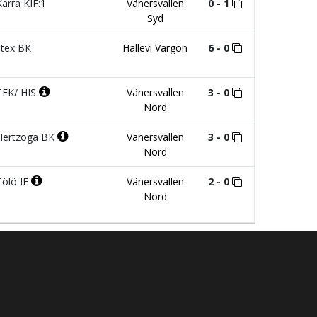
ärra KIF:1
Vänersvallen
0 - 1
Syd
itex BK
Hallevi Vargön
6 - 0
FK/ HIS
Vänersvallen
3 - 0
Nord
ertzöga BK
Vänersvallen
3 - 0
Nord
ölö IF
Vänersvallen
2 - 0
Nord