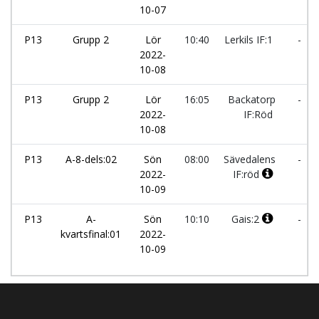
10-07
P13
Grupp 2
Lör
10:40
Lerkils IF:1
-
2022-
10-08
P13
Grupp 2
Lör
16:05
Backatorp
-
2022-
IF:Röd
10-08
P13
A-8-dels:02
Sön
08:00
Sävedalens
-
2022-
IF:röd
10-09
P13
A-
Sön
10:10
Gais:2
-
kvartsfinal:01
2022-
10-09