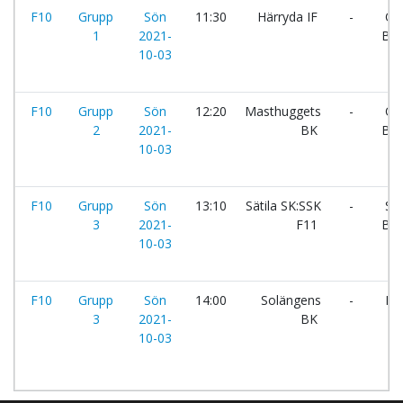
F10
Grupp
Sön
11:30
Härryda IF
-
On
1
2021-
BK
10-03
F10
Grupp
Sön
12:20
Masthuggets
-
On
2
2021-
BK
BK:
10-03
F10
Grupp
Sön
13:10
Sätila SK:SSK
-
Sol
3
2021-
F11
BK
10-03
F10
Grupp
Sön
14:00
Solängens
-
Näs
3
2021-
BK
10-03