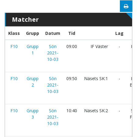
Matcher
Klass
Grupp
Datum
Tid
Lag
F10
Grupp
Sön
09:00
IF Väster
-
Här
1
2021-
10-03
F10
Grupp
Sön
09:50
Näsets SK:1
-
Ma
2
2021-
BK
10-03
F10
Grupp
Sön
10:40
Näsets SK:2
-
Sät
3
2021-
F11
10-03