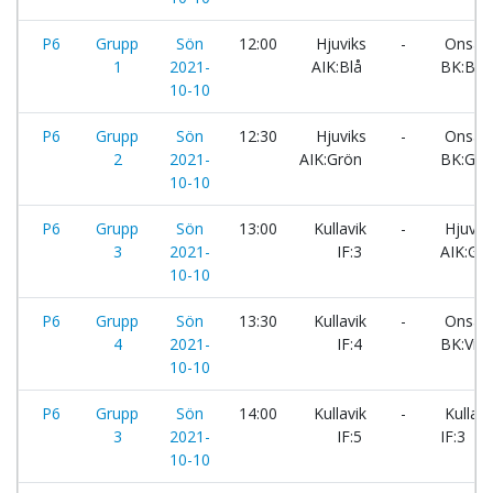
P6
Grupp
Sön
12:00
Hjuviks
-
Onsal
1
2021-
AIK:Blå
BK:Blå
10-10
P6
Grupp
Sön
12:30
Hjuviks
-
Onsal
2
2021-
AIK:Grön
BK:Grö
10-10
P6
Grupp
Sön
13:00
Kullavik
-
Hjuvik
3
2021-
IF:3
AIK:Gul
10-10
P6
Grupp
Sön
13:30
Kullavik
-
Onsal
4
2021-
IF:4
BK:Vit
10-10
P6
Grupp
Sön
14:00
Kullavik
-
Kullavi
3
2021-
IF:5
IF:3
10-10