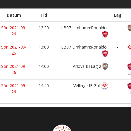
Datum
Tid
Lag
Sön 2021-09-
12:20
LB07 Limhamn:Ronaldo
-
26
Sön 2021-09-
13:00
LB07 Limhamn:Ronaldo
-
26
Sön 2021-09-
14:00
Arlövs BI:Lag 2
-
26
L
Sön 2021-09-
14:40
Vellinge IF Gul
-
26
L