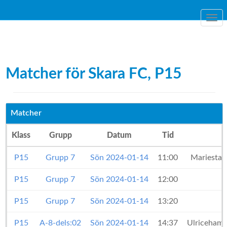
Togg
navi
Matcher för Skara FC, P15
Matcher
Klass
Grupp
Datum
Tid
P15
Grupp 7
Sön 2024-01-14
11:00
Mariestad
P15
Grupp 7
Sön 2024-01-14
12:00
P15
Grupp 7
Sön 2024-01-14
13:20
P15
A-8-dels:02
Sön 2024-01-14
14:37
Ulriceham