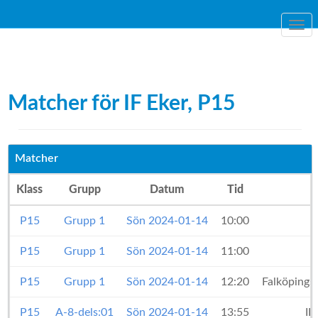
Togg
navi
Matcher för IF Eker, P15
Matcher
Klass
Grupp
Datum
Tid
P15
Grupp 1
Sön 2024-01-14
10:00
P15
Grupp 1
Sön 2024-01-14
11:00
P15
Grupp 1
Sön 2024-01-14
12:20
Falköpings
P15
A-8-dels:01
Sön 2024-01-14
13:55
IF