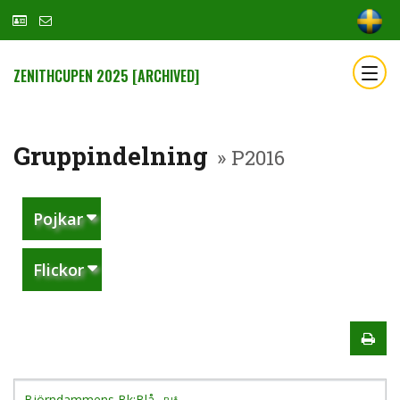
ZENITHCUPEN 2025 [ARCHIVED]
Gruppindelning
» P2016
Pojkar
Flickor
Björndammens Bk:Blå