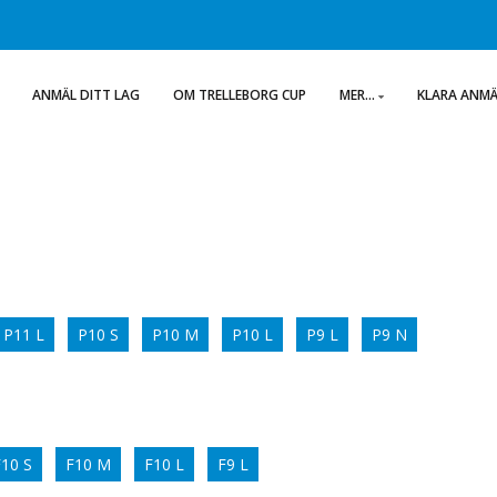
ANMÄL DITT LAG
OM TRELLEBORG CUP
MER...
KLARA ANM
P11 L
P10 S
P10 M
P10 L
P9 L
P9 N
F10 S
F10 M
F10 L
F9 L