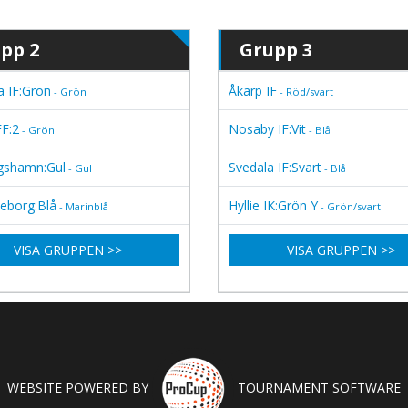
pp 2
Grupp 3
 IF:Grön
Åkarp IF
- Grön
- Röd/svart
F:2
Nosaby IF:Vit
- Grön
- Blå
agshamn:Gul
Svedala IF:Svart
- Gul
- Blå
leborg:Blå
Hyllie IK:Grön Y
- Marinblå
- Grön/svart
VISA GRUPPEN >>
VISA GRUPPEN >>
WEBSITE POWERED BY
TOURNAMENT SOFTWARE