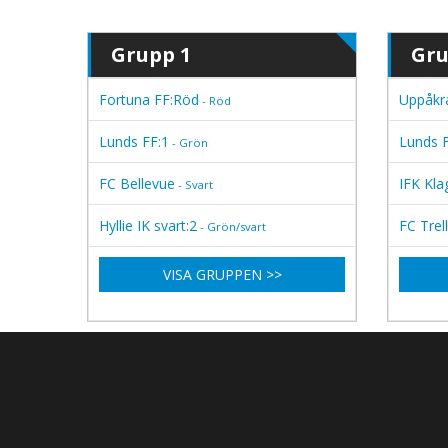
Grupp 1
Gru
Fortuna FF:Röd
Uppåkra
- Röd
Lunds FF:1
Lunds F
- Grön
FC Bellevue
IFK Kl
- Svart
Hyllie IK svart:2
FC Trel
- Grön/svart
VISA GRUPPEN >>