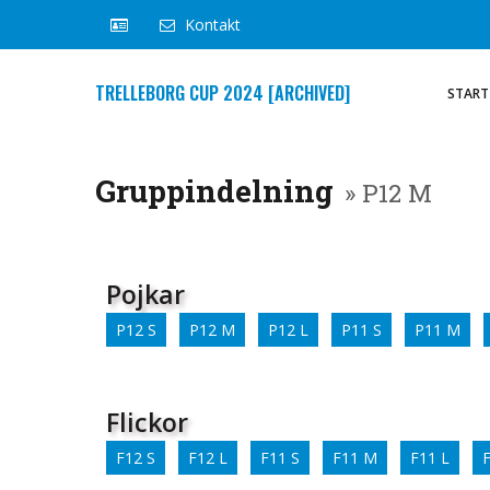
Kontakt
TRELLEBORG CUP 2024 [ARCHIVED]
START
Gruppindelning
» P12 M
Pojkar
P12 S
P12 M
P12 L
P11 S
P11 M
Flickor
F12 S
F12 L
F11 S
F11 M
F11 L