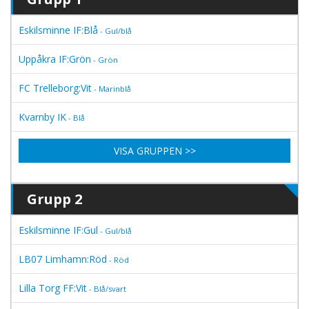
Eskilsminne IF:Blå
- Gul/blå
Uppåkra IF:Grön
- Grön
FC Trelleborg:Vit
- Marinblå
Kvarnby IK
- Blå
VISA GRUPPEN >>
Grupp 2
Eskilsminne IF:Gul
- Gul/blå
LB07 Limhamn:Röd
- Röd
Lilla Torg FF:Vit
- Blå/svart