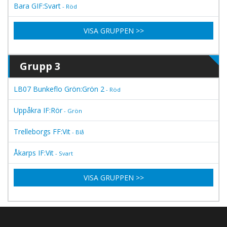
Bara GIF:Svart
- Röd
VISA GRUPPEN >>
Grupp 3
LB07 Bunkeflo Grön:Grön 2
- Röd
Uppåkra IF:Rör
- Grön
Trelleborgs FF:Vit
- Blå
Åkarps IF:Vit
- Svart
VISA GRUPPEN >>