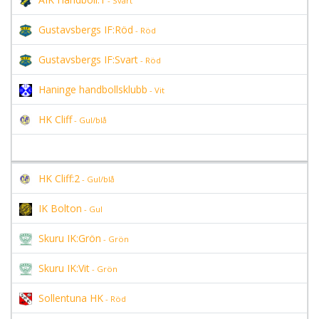
- Svart
Gustavsbergs IF:Röd
- Röd
Gustavsbergs IF:Svart
- Röd
Haninge handbollsklubb
- Vit
HK Cliff
- Gul/blå
HK Cliff:2
- Gul/blå
IK Bolton
- Gul
Skuru IK:Grön
- Grön
Skuru IK:Vit
- Grön
Sollentuna HK
- Röd