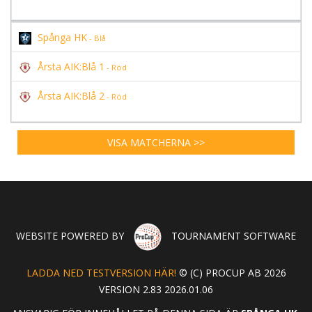
Spånga HK
- Blå
Årsta AIK:Blå 1
- Röd
Årsta AIK:Blå 2
- Röd
VISA MATCHERNA >>
WEBSITE POWERED BY
TOURNAMENT SOFTWARE
LADDA NED TESTVERSION HÄR!
© (C) PROCUP AB 2026
VERSION 2.83 2026.01.06