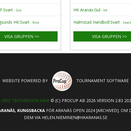
F:Svart
HK Aranäs:Gul
- Gul
- Vit
gsunds HK:Svart
Halmstad Handboll:Svart
- Röd
- Svart
VISA GRUPPEN >>
VISA GRUPPEN >>
WEBSITE POWERED BY
TOURNAMENT SOFTWARE
 NED TESTVERSION HÄR!
© (C) PROCUP AB 2026 VERSION 2.83 202
ARANÄS, KUNGSBACKA
FÖR ARANÄS OPEN 2024 [ARCHIVED]. OM
DEM VIA
HELEN.NIEMINEN@HKARANAS.SE