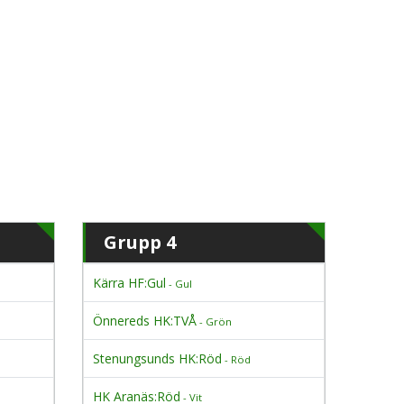
Grupp 4
Kärra HF:Gul
- Gul
Önnereds HK:TVÅ
- Grön
Stenungsunds HK:Röd
- Röd
HK Aranäs:Röd
- Vit