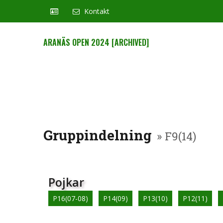
Kontakt
ARANÄS OPEN 2024 [ARCHIVED]
Gruppindelning
» F9(14)
Pojkar
P16(07-08)
P14(09)
P13(10)
P12(11)