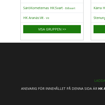
SäröKometernas HK:Svart
Kärra H
- Blåsvart
HK Aranäs:Vit
Stenun
- Vit
VISA GRUPPEN >>
LADDA
ANSVARIG FÖR INNEHÅLLET PÅ DENNA SIDA ÄR
HK 