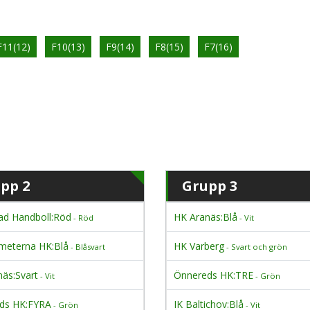
F11(12)
F10(13)
F9(14)
F8(15)
F7(16)
pp 2
Grupp 3
ad Handboll:Röd
HK Aranäs:Blå
- Röd
- Vit
meterna HK:Blå
HK Varberg
- Blåsvart
- Svart och grön
äs:Svart
Önnereds HK:TRE
- Vit
- Grön
ds HK:FYRA
IK Baltichov:Blå
- Grön
- Vit