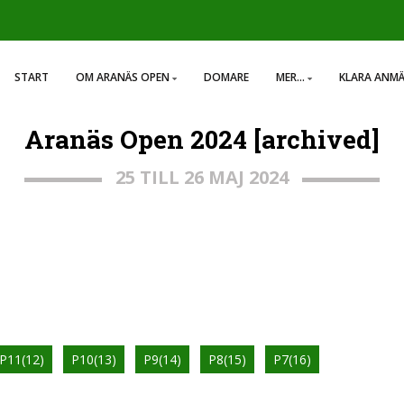
START
OM ARANÄS OPEN
DOMARE
MER...
KLARA ANM
Aranäs Open 2024 [archived]
25 TILL 26 MAJ 2024
P11(12)
P10(13)
P9(14)
P8(15)
P7(16)