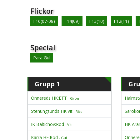
Flickor
F16(07-08)
F14(09)
F13(10)
F12(11)
Special
Para Gul
Grupp 1
Gru
Önnereds HK:ETT
Halmst
- Grön
Stenungsunds HK:Vit
Säröko
- Röd
IK Baltichov:Röd
HK Aran
- Vit
Kärra HF:Röd
Önnere
- Gul