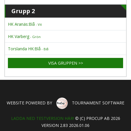
Grupp 2
HK Aranäs:Blå
- Vit
HK Varberg
- Grön
Torslanda HK:Blå
- Blå
VISA GRUPPEN >>
WEBSITE POWERED BY
TOURNAMENT SOFTWARE
LADDA NED TESTVERSION HÄR!
© (C) PROCUP AB 2026
VERSION 2.83 2026.01.06