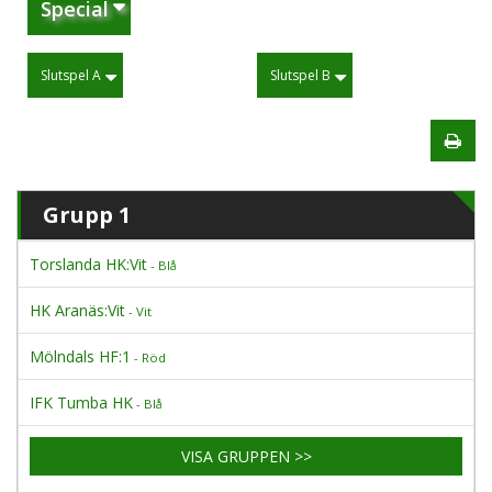
Special
Slutspel A
Slutspel B
Grupp 1
Torslanda HK:Vit
- Blå
HK Aranäs:Vit
- Vit
Mölndals HF:1
- Röd
IFK Tumba HK
- Blå
VISA GRUPPEN >>