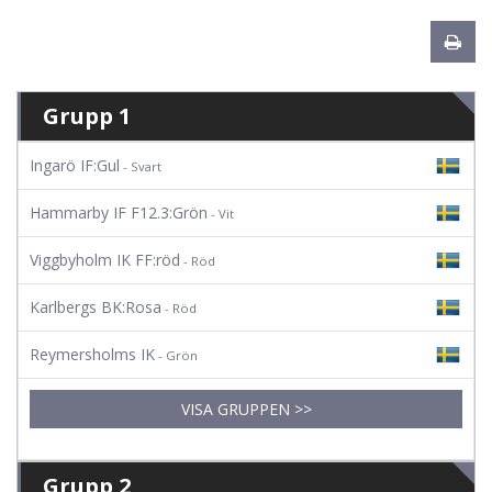
Grupp 1
Ingarö IF:Gul
- Svart
Hammarby IF F12.3:Grön
- Vit
Viggbyholm IK FF:röd
- Röd
Karlbergs BK:Rosa
- Röd
Reymersholms IK
- Grön
VISA GRUPPEN >>
Grupp 2