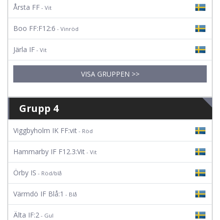
Årsta FF
- Vit
Boo FF:F12:6
- Vinröd
Järla IF
- Vit
VISA GRUPPEN >>
Grupp 4
Viggbyholm IK FF:vit
- Röd
Hammarby IF F12.3:Vit
- Vit
Örby IS
- Röd/blå
Värmdö IF Blå:1
- Blå
Älta IF:2
- Gul