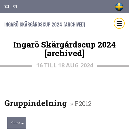
INGARÖ SKÄRGÅRDSCUP 2024 [ARCHIVED]
Ingarö Skärgårdscup 2024
[archived]
16 TILL 18 AUG 2024
Gruppindelning
» F2012
Klass: