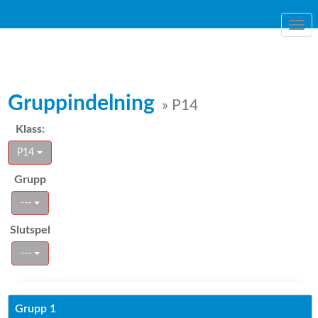
Togg
navi
Gruppindelning
» P14
Klass:
P14
Grupp
---
Slutspel
---
Grupp 1