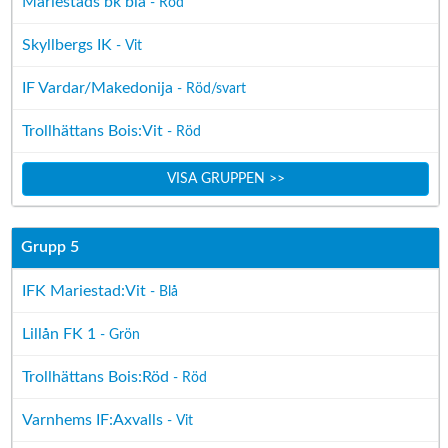
Mariestads bk blå
- Röd
Skyllbergs IK
- Vit
IF Vardar/Makedonija
- Röd/svart
Trollhättans Bois:Vit
- Röd
VISA GRUPPEN >>
Grupp 5
IFK Mariestad:Vit
- Blå
Lillån FK 1
- Grön
Trollhättans Bois:Röd
- Röd
Varnhems IF:Axvalls
- Vit