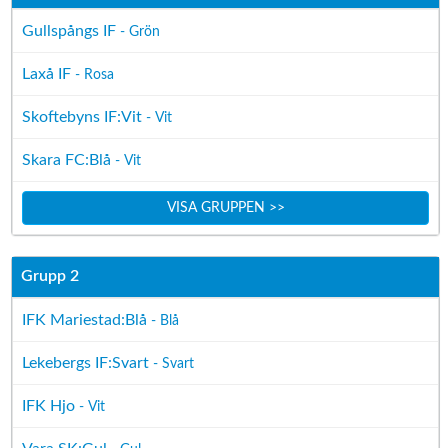
Gullspångs IF
- Grön
Laxå IF
- Rosa
Skoftebyns IF:Vit
- Vit
Skara FC:Blå
- Vit
VISA GRUPPEN >>
Grupp 2
IFK Mariestad:Blå
- Blå
Lekebergs IF:Svart
- Svart
IFK Hjo
- Vit