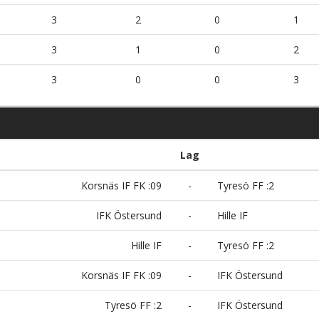
3
2
0
1
3
1
0
2
3
0
0
3
Lag
Korsnäs IF FK :09
-
Tyresö FF :2
IFK Östersund
-
Hille IF
Hille IF
-
Tyresö FF :2
Korsnäs IF FK :09
-
IFK Östersund
Tyresö FF :2
-
IFK Östersund