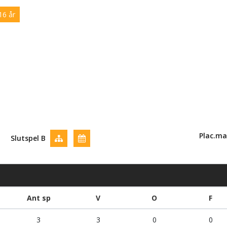
16 år
Plac.ma
Slutspel B
Ant sp
V
O
F
3
3
0
0