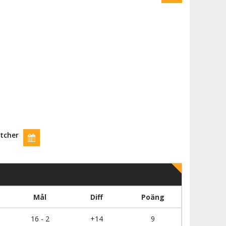
tcher
Mål
Diff
Poäng
16 - 2
+14
9