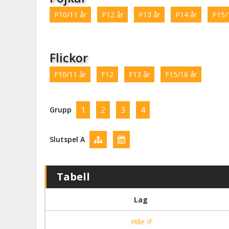
P10/11 år
P12 år
P13 år
P14 år
P15/
Flickor
F10/11 år
F12
F13 år
F15/16 år
1
2
3
4
Grupp
Slutspel A
Tabell
Lag
Hille IF