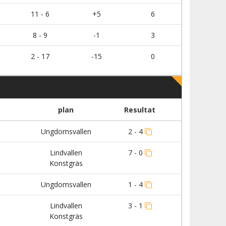
11 - 6
+5
6
8 - 9
-1
3
2 - 17
-15
0
plan
Resultat
Ungdomsvallen
2 - 4
Lindvallen
7 - 0
Konstgräs
Ungdomsvallen
1 - 4
Lindvallen
3 - 1
Konstgräs