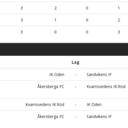
3
2
0
1
3
1
0
2
3
0
0
3
Lag
IK Oden
-
Sandvikens IF
Åkersberga FC
-
Kvarnsvedens IK:Röd
Kvarnsvedens IK:Röd
-
IK Oden
Åkersberga FC
-
Sandvikens IF