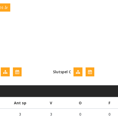
16 år
Slutspel C
Ant sp
V
O
F
3
3
0
0