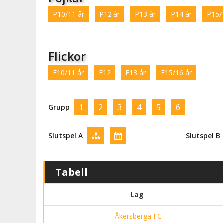
P10/11 år
P12 år
P13 år
P14 år
P15/
Flickor
F10/11 år
F12
F13 år
F15/16 år
1
2
3
4
5
6
Grupp
Slutspel A
Slutspel B
Tabell
Lag
Åkersberga FC