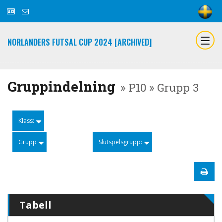
NORLANDERS FUTSAL CUP 2024 [ARCHIVED]
Gruppindelning
» P10 » Grupp 3
Klass:
Grupp
Slutspelsgrupp:
Tabell