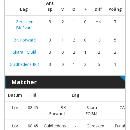
Ant
Lag
sp
V
O
F
Diff
Poäng
Gerdsken
3
2
1
0
+4
7
BK:Svart
BK Forward
3
1
2
0
+3
5
Skara FC:Blå
3
0
2
1
-2
2
Guldhedens IK:1
3
0
1
2
-5
1
Matcher
Datum
Tid
Lag
p
Lör
08:45
BK
-
Skara
ICA K
Forward
FC:Blå
ha
Lör
08:45
Guldhedens
-
Gerdsken
Tunahol