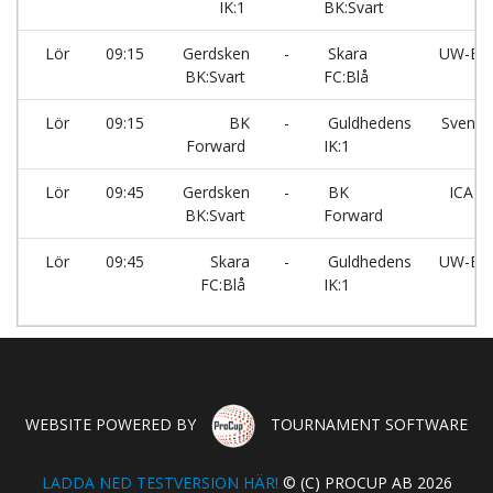
IK:1
BK:Svart
Lör
09:15
Gerdsken
-
Skara
UW-Elas
BK:Svart
FC:Blå
Lör
09:15
BK
-
Guldhedens
Svensk
Forward
IK:1
Ha
Lör
09:45
Gerdsken
-
BK
ICA K
BK:Svart
Forward
ha
Lör
09:45
Skara
-
Guldhedens
UW-Elas
FC:Blå
IK:1
WEBSITE POWERED BY
TOURNAMENT SOFTWARE
LADDA NED TESTVERSION HÄR!
© (C) PROCUP AB 2026