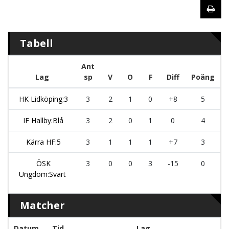
Tabell
Ant
Lag
sp
V
O
F
Diff
Poäng
HK Lidköping:3
3
2
1
0
+8
5
IF Hallby:Blå
3
2
0
1
0
4
Kärra HF:5
3
1
1
1
+7
3
ÖSK
3
0
0
3
-15
0
Ungdom:Svart
Matcher
Datum
Tid
Lag
sp