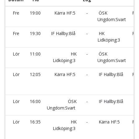
Fre
19:00
Kärra HF:5
-
ÖSK
Fal
Ungdom:Svart
M
Fre
19:30
IF Hallby:Blå
-
HK
Fal
Lidköping:3
M
Lör
11:00
HK
-
ÖSK
Lidköping:3
Ungdom:Svart
Lör
12:05
Kärra HF:5
-
IF Hallby:Blå
Fal
M
Lör
16:00
ÖSK
-
IF Hallby:Blå
Ungdom:Svart
Lör
16:35
HK
-
Kärra HF:5
Fal
Lidköping:3
M