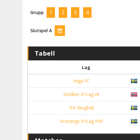
1
2
3
4
Grupp
Slutspel A
Tabell
Lag
Vega FC
Greåker IF/Lag vit
IFK Skoghall
Kronängs IF/Lag P09