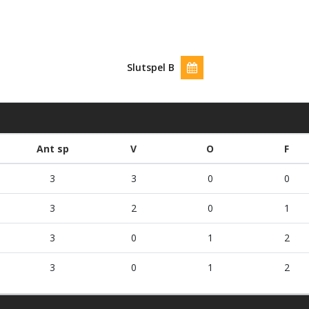
Slutspel B
Ant sp
V
O
F
3
3
0
0
3
2
0
1
3
0
1
2
3
0
1
2