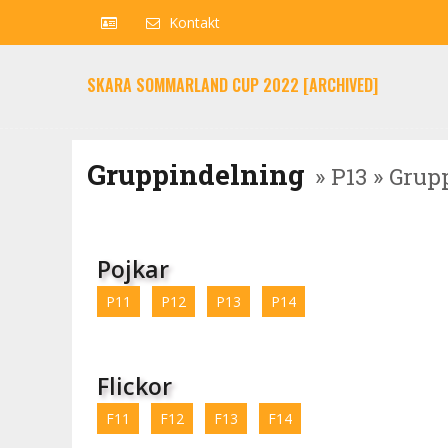
Kontakt
SKARA SOMMARLAND CUP 2022 [ARCHIVED]
Gruppindelning
» P13 » Grup
Pojkar
P11
P12
P13
P14
Flickor
F11
F12
F13
F14