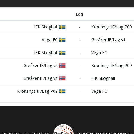
Lag
IFK Skoghall
-
Kronängs IF/Lag P09
Vega FC
-
Greåker IF/Lag vit
IFK Skoghall
-
Vega FC
Greåker IF/Lag vit
-
Kronängs IF/Lag P09
Greåker IF/Lag vit
-
IFK Skoghall
Kronängs IF/Lag P09
-
Vega FC
WEBSITE POWERED BY
TOURNAMENT SOFTWARE