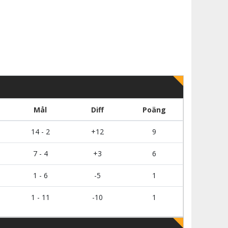
Mål
Diff
Poäng
14 - 2
+12
9
7 - 4
+3
6
1 - 6
-5
1
1 - 11
-10
1