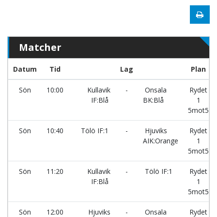
Matcher
Datum
Tid
Lag
Plan
Sön
10:00
Kullavik
-
Onsala
Rydet
IF:Blå
BK:Blå
1
5mot5
Sön
10:40
Tölö IF:1
-
Hjuviks
Rydet
AIK:Orange
1
5mot5
Sön
11:20
Kullavik
-
Tölö IF:1
Rydet
IF:Blå
1
5mot5
Sön
12:00
Hjuviks
-
Onsala
Rydet