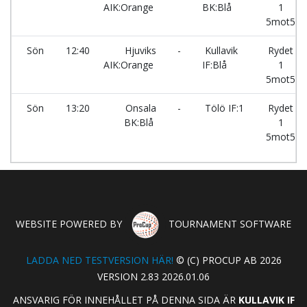
AIK:Orange
BK:Blå
1
5mot5
Sön
12:40
Hjuviks
-
Kullavik
Rydet
AIK:Orange
IF:Blå
1
5mot5
Sön
13:20
Onsala
-
Tölö IF:1
Rydet
BK:Blå
1
5mot5
WEBSITE POWERED BY
TOURNAMENT SOFTWARE
LADDA NED TESTVERSION HÄR!
© (C) PROCUP AB 2026
VERSION 2.83 2026.01.06
ANSVARIG FÖR INNEHÅLLET PÅ DENNA SIDA ÄR
KULLAVIK IF