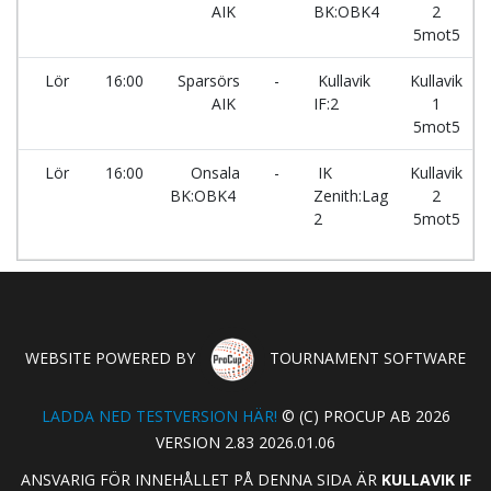
AIK
BK:OBK4
2
5mot5
Lör
16:00
Sparsörs
-
Kullavik
Kullavik
AIK
IF:2
1
5mot5
Lör
16:00
Onsala
-
IK
Kullavik
BK:OBK4
Zenith:Lag
2
2
5mot5
WEBSITE POWERED BY
TOURNAMENT SOFTWARE
LADDA NED TESTVERSION HÄR!
© (C) PROCUP AB 2026
VERSION 2.83 2026.01.06
ANSVARIG FÖR INNEHÅLLET PÅ DENNA SIDA ÄR
KULLAVIK IF