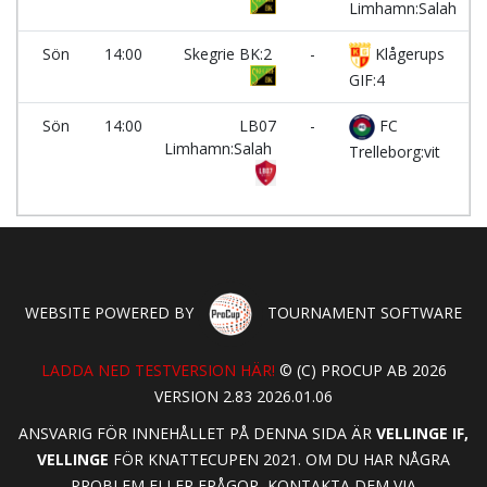
Limhamn:Salah
Sön
14:00
Skegrie BK:2
-
Klågerups
K
GIF:4
Sön
14:00
LB07
-
FC
K
Limhamn:Salah
Trelleborg:vit
WEBSITE POWERED BY
TOURNAMENT SOFTWARE
LADDA NED TESTVERSION HÄR!
© (C) PROCUP AB 2026
VERSION 2.83 2026.01.06
ANSVARIG FÖR INNEHÅLLET PÅ DENNA SIDA ÄR
VELLINGE IF,
VELLINGE
FÖR KNATTECUPEN 2021. OM DU HAR NÅGRA
PROBLEM ELLER FRÅGOR, KONTAKTA DEM VIA