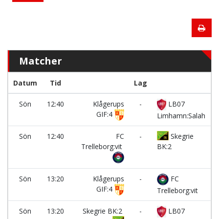
Matcher
Datum
Tid
Lag
Sön
12:40
Klågerups
-
LB07
K
GIF:4
Limhamn:Salah
Sön
12:40
FC
-
Skegrie
K
Trelleborg:vit
BK:2
Sön
13:20
Klågerups
-
FC
K
GIF:4
Trelleborg:vit
Sön
13:20
Skegrie BK:2
-
LB07
K