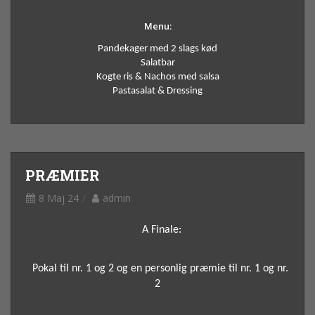
Menu:
Pandekager med 2 slags kød
Salatbar
Kogte ris & Nachos med salsa
Pastasalat & Dressing
PRÆMIER
8 Maj 24
admin
A Finale:
P
okal til nr. 1 og 2 og e
n personlig præmie til nr. 1 og nr.
2