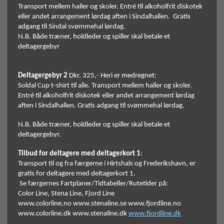
Transport mellem haller og skoler. Entré til alkoholfrit diskotek 
eller andet arrangement lørdag aften i Sindalhallen.  Gratis 
adgang til Sindal svømmehal lørdag. 
N.B. Både træner, holdleder og spiller skal betale et 
deltagergebyr
Deltagergebyr 2
 Dkr. 325,- Heri er medregnet: 
Soldal Cup t-shirt til alle. Transport mellem haller og skoler. 
Entré til alkoholfrit diskotek eller andet arrangement lørdag 
aften i Sindalhallen. Gratis adgang til svømmehal lørdag. 
N.B. Både træner, holdleder og spiller skal betale et 
deltagergebyr.  
Tilbud for deltagere med deltagerkort 1
:
Transport til og fra færgerne i Hirtshals og Frederikshavn, er 
gratis for deltagere med deltagerkort 1. 
 Se færgernes Fartplaner/Tidtabeller/Rutetider på: 
Color Line, Stena Line, Fjord Line 
www.colorline.no www.stenaline.se www.fjordline.no 
www.colorline.dk www.stenaline.dk 
www.fjordline.dk