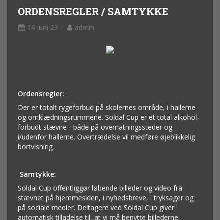
ORDENSREGLER / SAMTYKKE
14 Juni 23
admin
Ordensregler:
Der er totalt rygeforbud på skolernes område, i hallerne
og omklædningsrummene. Soldal Cup er et total alkohol-
forbudt stævne - både på overnatningssteder og
i/udenfor hallerne. Overtrædelse vil medføre øjeblikkelig
bortvisning.
Samtykke:
Soldal Cup offentliggør løbende billeder og video fra
stævnet på hjemmesiden, i nyhedsbreve, i tryksager og
på sociale medier. Deltagere ved Soldal Cup giver
automatisk tilladelse til, at vi må benytte billederne.