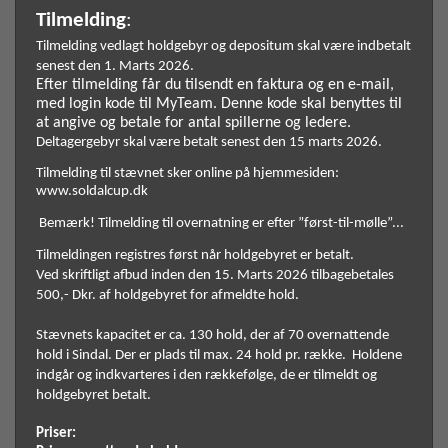
Tilmelding
:
Tilmelding vedlagt holdgebyr og depositum skal være indbetalt 
senest den 1. Marts 2026.
Efter tilmelding får du tilsendt en faktura og en e-mail, 
med login kode til MyTeam. Denne kode skal benyttes til 
at angive og betale for antal spillerne og ledere. 
Deltagergebyr skal være betalt senest den 15 marts 2026.
Tilmelding til stævnet sker online på hjemmesiden: 
www.soldalcup.dk 
 Bemærk! Tilmelding til overnatning er efter ”først-til-mølle”...
Tilmeldingen registres først når holdgebyret er betalt.  
Ved skriftligt afbud inden den 15. Marts 2026 tilbagebetales 
500,- Dkr. af holdgebyret for afmeldte hold. 
Stævnets kapacitet er ca. 130 hold, der af 70 overnattende 
hold i Sindal. Der er plads til max. 24 hold pr. række.  Holdene 
indgår og indkvarteres i den rækkefølge, de er tilmeldt og 
holdgebyret betalt. 
Priser: