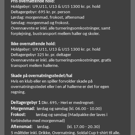
Pris overnattende hold:  
Holdgebyr:  U9,U11, U13 & U15 1300 kr. pr. hold
Deltagergebyr: 695 kr. pr. person
Lørdag: morgenmad, frokost, aftensmad
Søndag: morgenmad og frokost.
Ovennævnte er inkl. alle turneringsomkostninger, samt 
forplejning, bustransport mellem haller og skoler.
Ikke overnattende hold:  
Holdgebyr: 
U9,U11, U13 & U15 1300 kr. pr. hold
Deltagergebyr 325 kr. pr. deltager
Ovennævnte er inkl. alle turneringsomkostninger, gratis 
transport mellem hallerne.
Skade på overnatningsstedet/hal
Hvis en klub eller en spiller forvolder skade på 
overnatningsstedet eller i en af hallerne er det for egen 
regning.
Deltagergebyr 1
 Dkr. 695,- Heri er medregnet: 
Morgenmad:
  lørdag og søndag (kl. 06.00 - 10.00)
Frokost:
           lørdag og søndag (Madpakke der laves i 
forbindelse med morgenmad)
Aftensmad:
     lørdag.                   (kl. 17.00 - 20.30) 
5 måltider inkl. Drikke, Overnatning. Soldal Cup t-shirt til alle. 