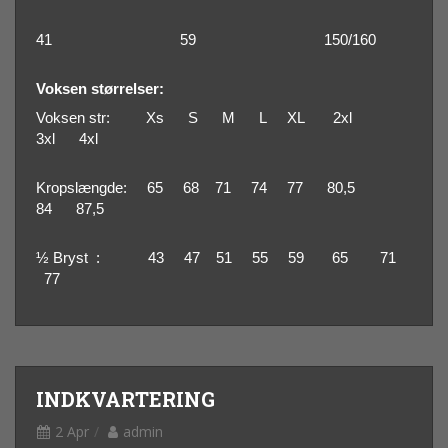
41
59
150/160
Voksen størrelser:
Voksen str: Xs S M L XL 2xl
3xl 4xl
Kropslængde
: 65 68 71 74 77 80,5
84 87,5
½ Bryst
: 43 47 51 55 59 65 71
77
INDKVARTERING
2 Apr
admin