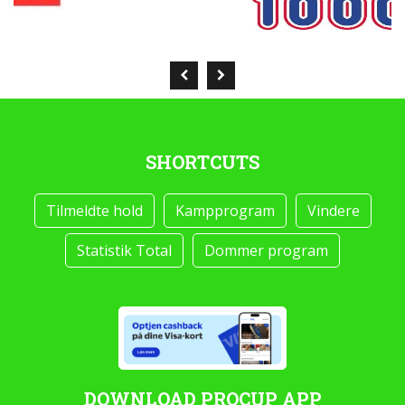
SHORTCUTS
Tilmeldte hold
Kampprogram
Vindere
Statistik Total
Dommer program
DOWNLOAD PROCUP APP