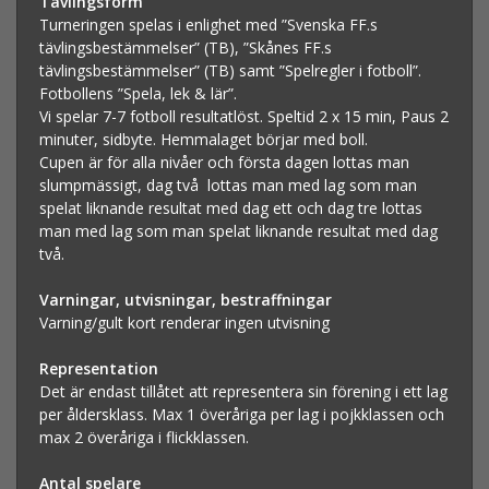
Tävlingsform
Turneringen spelas i enlighet med ”Svenska FF.s
tävlingsbestämmelser” (TB), ”Skånes FF.s
tävlingsbestämmelser” (TB) samt ”Spelregler i fotboll”.
Fotbollens ”Spela, lek & lär”.
Vi spelar 7-7 fotboll resultatlöst. Speltid 2 x 15 min, Paus 2
minuter, sidbyte. Hemmalaget börjar med boll.
Cupen är för alla nivåer och första dagen lottas man
slumpmässigt, dag två lottas man med lag som man
spelat liknande resultat med dag ett och dag tre lottas
man med lag som man spelat liknande resultat med dag
två.
Varningar, utvisningar, bestraffningar
Varning/gult kort renderar ingen utvisning
Representation
Det är endast tillåtet att representera sin förening i ett lag
per åldersklass. Max 1 överåriga per lag i pojkklassen och
max 2 överåriga i flickklassen.
Antal spelare