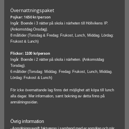
Övernattningspaket
Pojkar: 1650 kr/person
Ingår:
Boende
i
3
nätter
på
skola
i
närheten till Höllvikens IP.
(Ankomstdag
Onsdag).
8
måltider
(Torsdag
&
Fredag:
Frukost,
Lunch,
Middag.
Lördag:
Frukost
&
Lunch)
Flickor: 1100 kr/person
Ingår:
Boende
i
2
nätter
på
skola
i
närheten.
(Ankomstdag
Torsdag).
6
måltider
(Torsdag: Middag. Fredag:
Frukost,
Lunch,
Middag.
Lördag:
Frukost
&
Lunch)
För icke övernattande lag finns det möjlighet att köpa till lunch
alla dagar.
Mer
information, samt bokning av detta
finns
på
anmälningssidan.
Övrig information
- Anmälningsavgift faktureras i samband med er anmälan och när