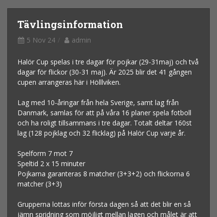
Tävlingsinformation
5 Nov 24
admin
Halör Cup spelas i tre dagar för pojkar (29-31maj) och två
dagar för flickor (30-31 maj). Är 2025 blir det 41 gången
cupen arrangeras här i Hölllviken.
Lag med 10-åringar från hela Sverige, samt lag från
Danmark, samlas för att på våra 16 planer spela fotboll
och ha roligt tillsammans i tre dagar. Totalt deltar 160st
lag (128 pojklag och 32 flicklag) på Halör Cup varje år.
Spelform 7 mot 7
Speltid 2 x 15 minuter
Pojkarna garanteras 8 matcher (3+3+2) och flickorna 6
matcher (3+3)
Grupperna lottas inför första dagen så att det blir en så
jämn spridning som möjligt mellan lagen och målet är att