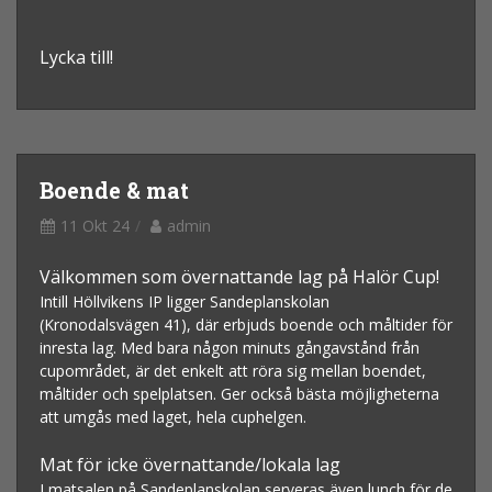
Lycka till!
Boende & mat
11 Okt 24
admin
Välkommen som övernattande lag på Halör Cup!
Intill Höllvikens IP ligger Sandeplanskolan
(Kronodalsvägen 41), där erbjuds boende och måltider för
inresta lag. Med bara någon minuts gångavstånd från
cupområdet, är det enkelt att röra sig mellan boendet,
måltider och spelplatsen. Ger också bästa möjligheterna
att umgås med laget, hela cuphelgen.
Mat för icke övernattande/lokala lag
I matsalen på Sandeplanskolan serveras även lunch för de