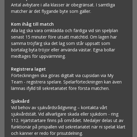
Antal avbytare i alla klasser är obegränsat. I samtliga
matcher är det flygande byte som gäller.
Kom ihåg till match
Alla lag ska vara omklädda och färdiga vid sin spelplan
senast 15 minuter före utsatt matchtid. Om lagen har
samma tröjfärg ska det lag som står uppsatt som
bortalag byta tröjor eller använda västar. Egna bollar
medtages för uppvärmning.
Registrera laget
Förteckningen ska göras digitalt via cupsidan via My
Team - registrera spelare. Spelarförteckningen kan även
lämnas ifylld till sekretariatet före första matchen.
Sjukvård
Vid behov av sjukvårdsrådgivning – kontakta vårt
sjukvårdstält. Vid allvarligare skada eller sjukdom - ring
112. Hjärtstartare finns på området. Medaljer delas ut av
funktionär på prispallen vid sekretariatet när ni spelat klart
och känner er redo för prisutdelning.