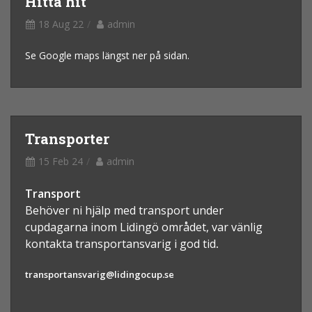
Hitta hit
18 Aug 22
admin
Se Google maps längst ner på sidan.
Transporter
15 Feb 24
admin
Transport
Behöver ni hjälp med transport under
cupdagarna inom Lidingö området
, var vänlig
kontakta transportansvarig i god tid
.
transportansvarig@lidingocup.se