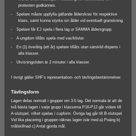
protesten godkännes.
-
Spelare måste uppfylla gällande ålderskrav för respektive
klass, samt kunna styrka sin ålder vid eventuell granskning.
-
Spelare får EJ spela i flera lag ur SAMMA åldersgrupp.
-
A-ungdom tillåts spela med vax/klister.
-
En (1) överårig (ett år) spelare tillåts utan särskild dispens i
alla klasser.
-
Utvisningstiden är 2 minuter i alla klasser.
I övrigt gäller SHF’s representation- och tävlingsbestämmelser.
Tävlingsform
Lagen delas normalt i grupper om 3-5 lag. Det normala är att de
två bästa lagen i varje grupp i klasserna P16-P12 går vidare till
A-slutspel, vilket spelas i cupform. Övriga lag går till B-slutspel.
Vid lika placering i gruppen räknas lagen isär med a) Poäng b)
målskillnad c) Antal gjorda mål.