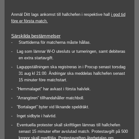
Anmäl Ditt lags ankomst till hallchefen i respektive hall
i god tid
före er första match.
Särskilda bestämmelser
- Starttiderna för matcherna måste hållas.
-
Lag som lämnar W-O utesluts ur turneringen, samt debiteras
en extra startavgift.
-
Laguppställningen ska registreras in i Procup senast torsdag
31 aug kl 21:00. Ändringar ska meddelas hallchefen senast
15 minuter före matchstart.
-
”Hemmalaget” har avkast i första halvlek.
-
”Arrangören” tillhandahåller matchboll.
-
”Bortalaget” byter vid liknande speldräkt.
-
Inget sidbyte i halvtid.
-
Eventuella protester skall skriftligen lämnas till hallchefen
senast 15 minuter efter avslutad match. Protestavgift på 500
kronor skall medfölja. Protestavgiften återbetalas om