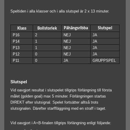
Speltiden i alla klasser och i alla slutspel är 2 x 13 minuter.
Påhängsribba
Slutspel
Klass
Bollstorlek
P16
2
NEJ
JA
P14
1
NEJ
JA
P13
1
NEJ
JA
P12
0
NEJ
JA
P11
0
JA
GRUPPSPEL
Slutspel
Vid oavgjort resultat i slutspelet tillgrips förlängning till första
målet (golden goal) max 5 minuter. Förlängningen startas
DIREKT efter slutsignal. Spelet fortsätter alltså trots
slutsignalen. Därefter starffläggning med en straff i taget.
Vid oavgjort i A+B-finalen tillgrips förlängning enligt följande: