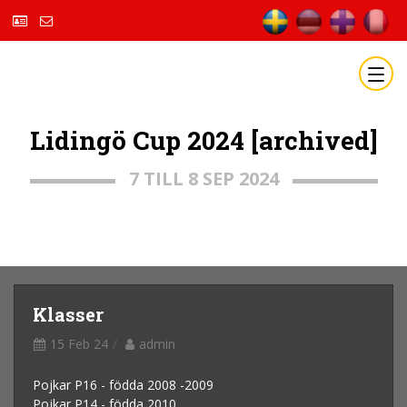
Lidingö Cup 2024 [archived]
7 TILL 8 SEP 2024
Klasser
15 Feb 24
admin
Pojkar P16 - födda 2008 -2009
Pojkar P14 - födda 2010