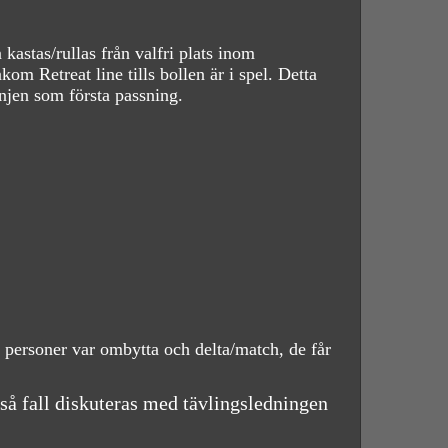
 kastas/rullas från valfri plats inom
om Retreat line tills bollen är i spel. Detta
injen som första passning.
3 personer var ombytta och delta/match, de får
 så fall diskuteras med tävlingsledningen