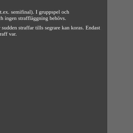
t.ex. semifinal). I gruppspel och
ch ingen straffläggning behövs.
r sudden straffar tills segrare kan koras. Endast
raff var.