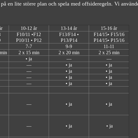
va på en lite större plan och spela med offsideregeln. Vi använ
år
10-12 år
13-14 år
15-16 år
8
F10/11 •F12
F13/F14 •
F14/15• F15/16
9
P10/11 • P12
P13/P14
P14/15• P15/16
7-7
9-9
11-11
 min
2 x 15 min
2 x 20 min
2 x 25 min
• ja
—
—
—
• ja
• ja
—
• ja
• ja
—
• ja
• ja
—
• ja
• ja
—
• ja
• ja
—
• ja
• ja