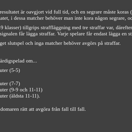
esultatet är oavgjort vid full tid, och en segrare måste koras (
ltatet, i dessa matcher behöver man inte kora någon segrare, o
9 klasser) tillgrips straffläggning med tre straffar var, därefte
ignalen får lägga straffar. Varje spelare får endast lägga en st
get slutspel och inga matcher behöver avgörs på straffar.
ärdigspelad om...
uter (5-5)
uter (7-7)
uter (9-9 och 11-11)
ter (äldsta 11-11).
aren rätt att avgöra från fall till fall.