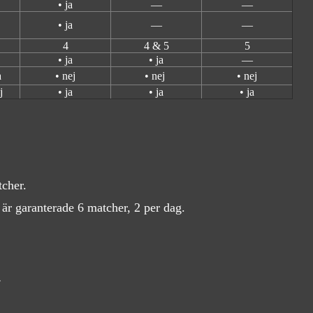
• ja
—
—
• ja
—
—
4
4 & 5
5
• ja
• ja
—
a
• nej
• nej
• nej
j
• ja
• ja
• ja
tcher.
 är garanterade 6 matcher, 2 per dag.
.