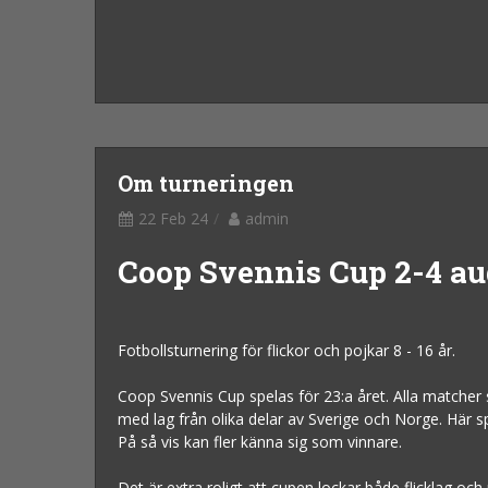
Om turneringen
22 Feb 24
admin
Coop Svennis Cup 2-4 au
Fotbollsturnering för flickor och pojkar 8 - 16 år.
Coop Svennis Cup spelas för 23:a året. Alla matcher 
med lag från olika delar av Sverige och Norge. Här sp
På så vis kan fler känna sig som vinnare.
Det är extra roligt att cupen lockar både flicklag och