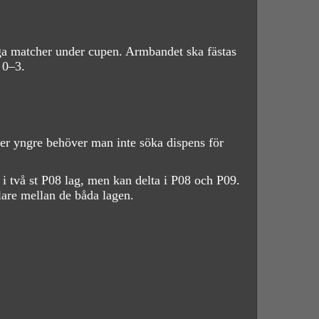
iga matcher under cupen. Armbandet ska fästas
 0–3.
ler yngre behöver man inte söka dispens för
 i två st P08 lag, men kan delta i P08 och P09.
elare mellan de båda lagen.