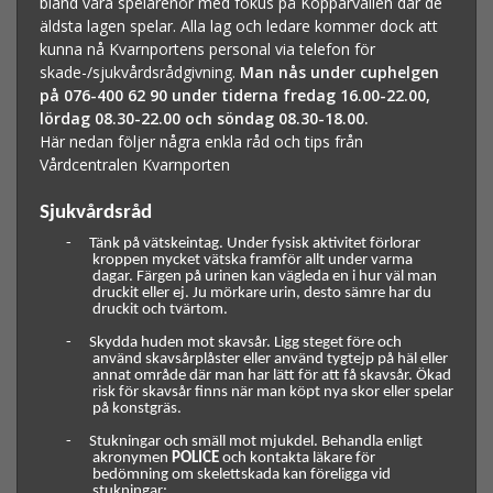
bland våra spelarenor med fokus på Kopparvallen där de
äldsta lagen spelar. Alla lag och ledare kommer dock att
kunna nå Kvarnportens personal via telefon för
skade-/sjukvårdsrådgivning.
Man nås under cuphelgen
på 076-400 62 90 under tiderna fredag 16.00-22.00,
lördag 08.30-22.00 och söndag 08.30-18.00.
Här nedan följer några enkla råd och tips från
Vårdcentralen Kvarnporten
Sjukvårdsråd
-
Tänk på vätskeintag. Under fysisk aktivitet förlorar
kroppen mycket vätska framför allt under varma
dagar. Färgen på urinen kan vägleda en i hur väl man
druckit eller ej. Ju mörkare urin, desto sämre har du
druckit och tvärtom.
-
Skydda huden mot skavsår. Ligg steget före och
använd skavsårplåster eller använd tygtejp på häl eller
annat område där man har lätt för att få skavsår. Ökad
risk för skavsår finns när man köpt nya skor eller spelar
på konstgräs.
-
Stukningar och smäll mot mjukdel. Behandla enligt
akronymen
POLICE
och kontakta läkare för
bedömning om skelettskada kan föreligga vid
stukningar: