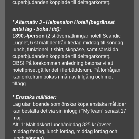
cuperbjudanden kopplade till deltagarkortet).
* Alternativ 3 - Helpension Hotell (begränsat
antal lag - boka i tid):
1890:-/person
(2 st övernattningar hotell Scandic
Lugnet, 6 st måltider från fredag middag till söndag
lunch, funktionell t-shirt, skopåse, samt särskilda
cuperbjudanden kopplade till deltagarkortet).
OBS! På förekommen anledning betonar vi att
hotellpriset gäller del i flerbäddsrum. På förfrågan
kan enkelrum bokas i mån av tillgång och mot
tillägg.
* Enstaka måltider:
Lag utan boende som önskar köpa enstaka måltider
kan beställa det via sin inlogg i "MyTeam" senast 17
maj.
Alt. 1: Måltidskort lunch/middag 325 kr (avser
middag fredag, lunch lördag, middag lördag och
lunch söndag).