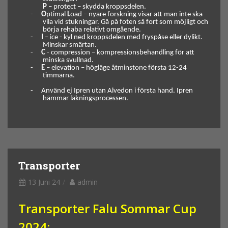
P
– protect – skydda kroppsdelen.
-
O
ptimal
L
oad – nyare forskning visar att man inte ska
vila vid stukningar. Gå på foten så fort som möjligt och
börja rehaba relativt omgående.
-
I
– ice - kyl ned kroppsdelen med fryspåse eller dylikt.
Minskar smärtan.
-
C
- compression – kompressionsbehandling för att
minska svullnad.
-
E
– elevation – högläge åtminstone första 12-24
timmarna.
-
Använd ej Ipren utan Alvedon i första hand. Ipren
hämmar läkningsprocessen.
Transporter
13 Juni 24
admin
Transporter Falu Sommar Cup
2024: