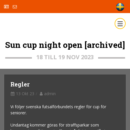
Sun cup night open [archived]
18 TILL 19 NOV 2023
Regler
13 Okt 23
admin
Vi följer svenska futsalförbundets regler för cup för
seniorer.
Undantag kommer göras för straffsparkar som