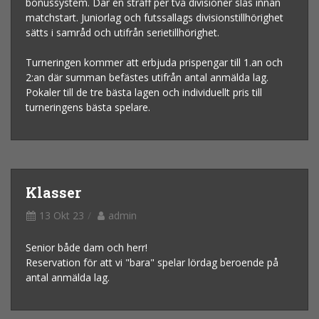
bonussystem. Där en straff per två divisioner slås innan
matchstart. Juniorlag och futssallags divisionstillhörighet
sätts i samråd och utifrån serietillhörighet.
Turneringen kommer att erbjuda prispengar till 1.an och
2:an där summan befästes utifrån antal anmälda lag.
Pokaler till de tre bästa lagen och individuellt pris till
turneringens bästa spelare.
Klasser
13 Okt 23
admin
Senior både dam och herr!
Reservation för att vi "bara" spelar lördag beroende på
antal anmälda lag.