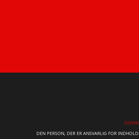
DOWNL
DEN PERSON, DER ER ANSVARLIG FOR INDHOLD