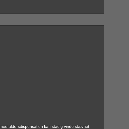
 med aldersdispensation kan stadig vinde stævnet.