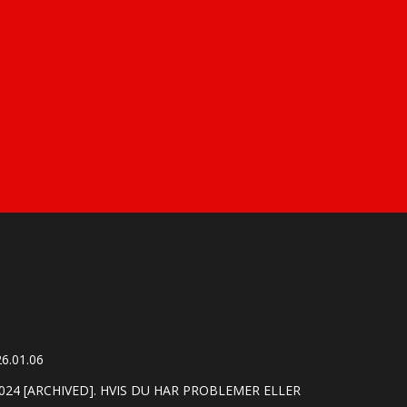
6.01.06
024 [ARCHIVED]. HVIS DU HAR PROBLEMER ELLER