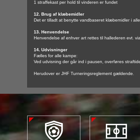
1 straffekast per hold til vinderen er fundet
12. Brug af klæbemidler
Det er tilladt at benytte vandbaseret klæbemidler i al
13. Henvendelse
Henvendelse af enhver art rettes til hallederen evt. 
14. Udvisninger
Fælles for alle kampe:
Ved udvisning der går ind i pausen, overføres straftiden
Herudover er JHF Turneringsreglement gældende.