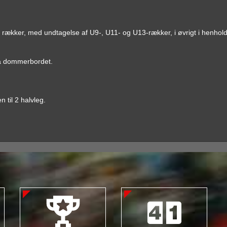
le rækker, med undtagelse af U9-, U11- og U13-rækker, i øvrigt i henhold 
via dommerbordet.
 til 2 halvleg.