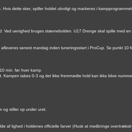
e. Hvis dette sker, spiller holdet ulovligt og markeres i kampprogrammet 
. Ved uenighed bruges stævnebolden. U17 Drenge skal spille med en 
l afleveres senest mandag inden tuneringsstart i ProCup. Se punkt 10 for
r 10 min. før hver kamp.
t. Kampen tabes 0-3 og det ikke fremmødte hold kan ikke blive nummer 
 og stiller op under uret.
lfælde af lighed i holdenes officielle farver (Husk at medbringe overtrækstr