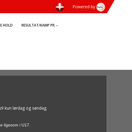
Powered by
TE HOLD
RESULTAT/KAMP PR.
 u9 kun lørdag og søndag.
ke ligesom i U17.