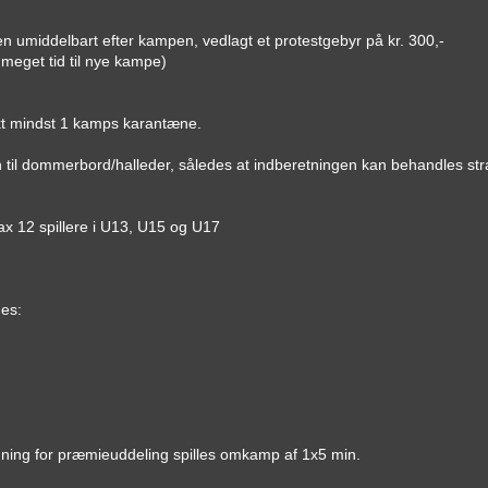
deren umiddelbart efter kampen, vedlagt et protestgebyr på kr. 300,-
meget tid til nye kampe)
nkt mindst 1 kamps karantæne.
til dommerbord/halleder, således at indberetningen kan behandles str
ax 12 spillere i U13, U15 og U17
des:
ydning for præmieuddeling spilles omkamp af 1x5 min.