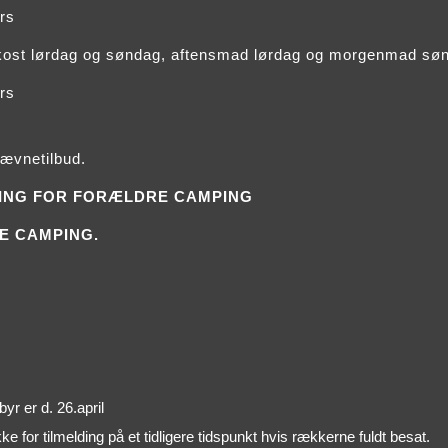
ers
rokost lørdag og søndag, aftensmad lørdag og morgenmad sø
ers
ævnetilbud.
NING FOR FORÆLDRE CAMPING
E CAMPING.
byr er d. 26.april
e for tilmelding på et tidligere tidspunkt hvis rækkerne fuldt besat.