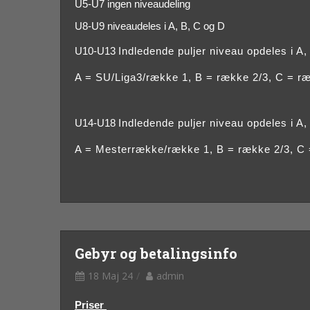
U5-U7 ingen niveaudeling
U8-U9 niveaudeles i A, B, C og D
U10-U13
Indledende puljer niveau opdeles i A
A = SU/Liga3/række 1, B = række 2/3, C = ræ
U14-U18
Indledende puljer niveau opdeles i A
A = Mesterrække/række 1, B = række 2/3, C 
Gebyr og betalingsinfo
18 Maj 24
admin
Priser