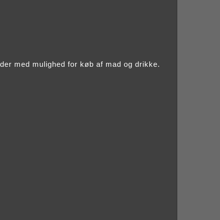
der med mulighed for køb af mad og drikke.