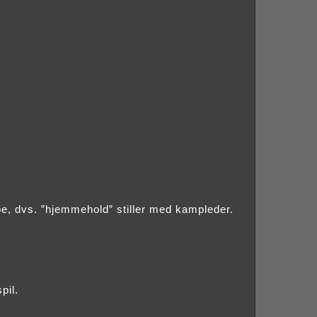
pe, dvs. ”hjemmehold” stiller med kampleder.
pil.