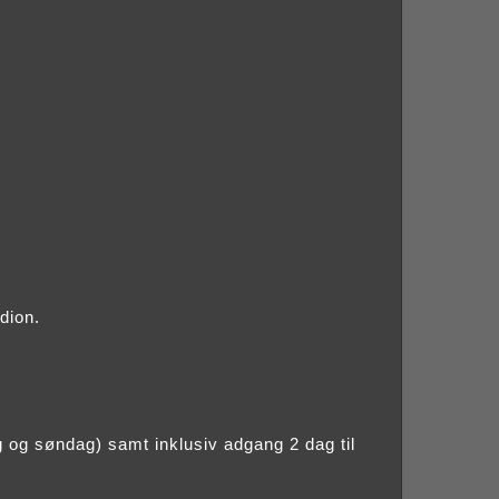
dion.
 og søndag) samt inklusiv adgang 2 dag til