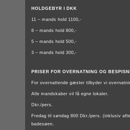
HOLDGEBYR I DKK
11 – mands hold 1100,-
8 – mands hold 800,-
5 – mands hold 500,-
3 – mands hold 300,-
PRISER FOR OVERNATNING OG BESPISNI
For overnattende gæster tilbyder vi overnatni
Alle mandskaber vil få egne lokaler.
Dkr./pers.
Fredag til søndag 800 Dkr./pers. (inklusiv a
badesøen.