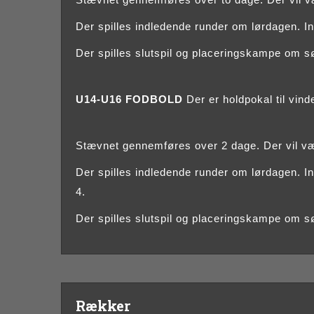
Der spilles indledende runder om lørdagen. I
Der spilles slutspil og placeringskampe om 
U14-U16 FODBOLD
Der er holdpokal til vind
Stævnet gennemføres over 2 dage. Der vil væ
Der spilles indledende runder om lørdagen. 
4.
Der spilles slutspil og placeringskampe om 
Rækker