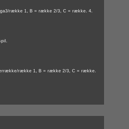
Liga3/række 1, B = række 2/3, C = række. 4.
pil.
sterrække/række 1, B = række 2/3, C = række.