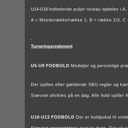
U14-U18
Indledende puljer niveau opdeles i A
A = Mesterrække/række 1, B = række 2/3, C 
Turneringsreglement
U5-U9 FODBOLD
Medaljer og personlige præm
Der spilles efter gældende SBU-regler og kam
Stævnet afvikles på en dag. Alle hold spiller
U10-U13 FODBOLD
Der er holdpokal til vind
Stævnet gennemføres over to dage. Der vil v