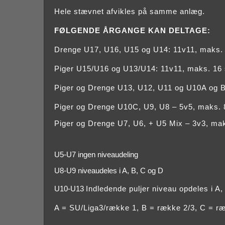
Hele stævnet afvikles på samme anlæg.
FØLGENDE ÅRGANGE KAN DELTAGE:
Drenge U17, U16, U15 og U14: 11v11, maks. 16 
Piger U15/U16 og U13/U14: 11v11, maks. 16 spi
Piger og Drenge U13, U12, U11 og U10A og B - 
Piger og Drenge U10C, U9, U8 – 5v5, maks. 8 s
Piger og Drenge U7, U6, + U5 Mix – 3v3, maks.
U5-U7 ingen niveaudeling
U8-U9 niveaudeles i A, B, C og D
U10-U13
Indledende puljer niveau opdeles i A
A = SU/Liga3/række 1, B = række 2/3, C = ræ