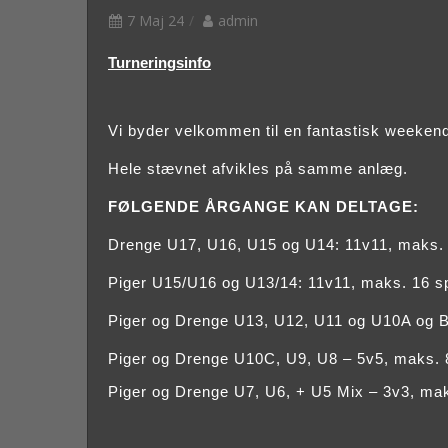
7 Maj 24
admin
Turneringsinfo
Vi byder velkommen til en fantastisk weeken
Hele stævnet afvikles på samme anlæg.
FØLGENDE ÅRGANGE KAN DELTAGE:
Drenge U17, U16, U15 og U14: 11v11, maks. 16 
Piger U15/U16 og U13/14: 11v11, maks. 16 spill
Piger og Drenge U13, U12, U11 og U10A og B - 
Piger og Drenge U10C, U9, U8 – 5v5, maks. 8 s
Piger og Drenge U7, U6, + U5 Mix – 3v3, maks.