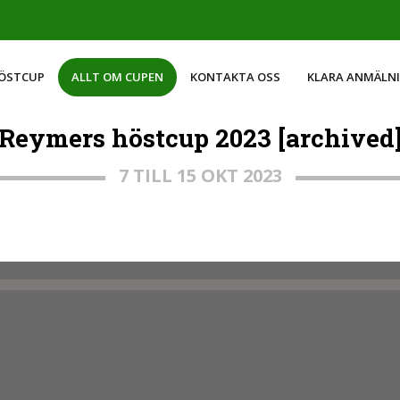
HÖSTCUP
ALLT OM CUPEN
KONTAKTA OSS
KLARA ANMÄLN
Reymers höstcup 2023 [archived
7 TILL 15 OKT 2023