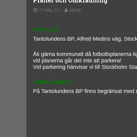
Planer och Omklädning
17 Maj 23
admin
HITTA HIT
Tantolundens BP, Alfred Medins väg, Sto
Åk gärna kommunalt då fotbollsplanerna li
vid planerna går det inte att parkera!
Vid parkering hänvisar vi till Stockholm St
OMKLÄDNING
På Tantolundens BP finns begränsat med möjl