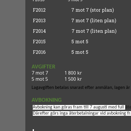
P2016 5 mot 5 
F2012
7 mot 7
(stor plan)
F2013
7 mot 7
(liten plan)
F2014
7 mot 7
(liten plan)
F2015
5 mot 5
20 
F2016
5 mot 5
AVGIFTER
7 mot 7
1 800 kr
5 mot 5
1 500 kr
Lagavgiften betalas snarast efter anmälan, lagen är
AVBOKNING
Avbokning kan göras fram till 7 augusti
med full
åt
Därefter görs inga återbetalningar vid avbokning fr