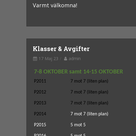
Varmt välkomna!
Klasser & Avgifter
17 Maj 23
admin
7-8 OKTOBER samt 14-15 OKTOBER
P2011
7 mot 7
(liten plan)
P2012
7 mot 7
(liten plan)
25 
P2013
7 mot 7
(liten plan)
P2014
7 mot 7
(liten plan)
25
P2015 5 mot 5 