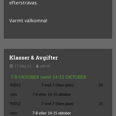
eftersträvas.
Varmt välkomna!
Klasser & Avgifter
17 Maj 23
admin
7-8 OKTOBER samt 14-15 OKTOBER
P2011
7 mot 7
(liten plan)
25
min
7-8
eller 14-15 oktober
P2012
7 mot 7
(liten plan)
25
min
7-8
eller 14-15 oktober