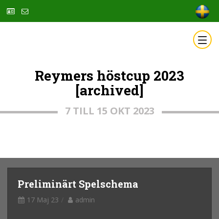
Reymers höstcup 2023
[archived]
7 TILL 15 OKT 2023
Preliminärt Spelschema
17 Maj 23
admin