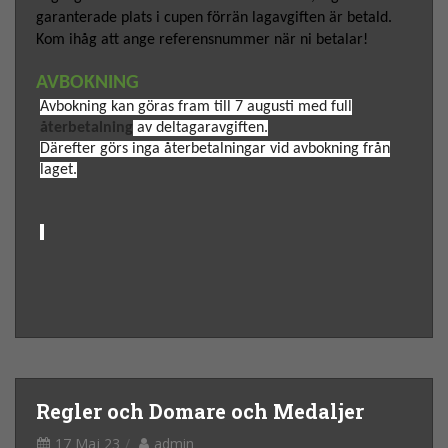
garanterade plats i cupen förrän lagavgiften är betald.
Kom ihåg att ange referensnummer när ni betalar!
AVBOKNING
Avbokning kan göras fram till 7 augusti
med full
återbetalning
av deltagaravgiften.
Därefter görs inga återbetalningar vid avbokning från
laget.
Regler och Domare och Medaljer
17 Maj 23
admin