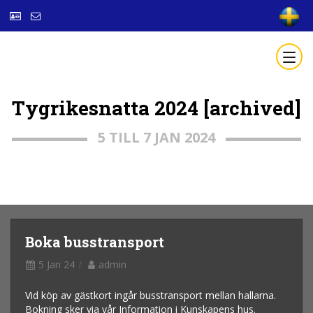
Tygrikesnatta 2024 [archived]
5 TILL 7 JAN 2024
Boka busstransport
5 Jan 24
admin
Vid köp av gästkort ingår busstransport mellan hallarna.
Bokning sker via vår Information i Kunskapens hus.