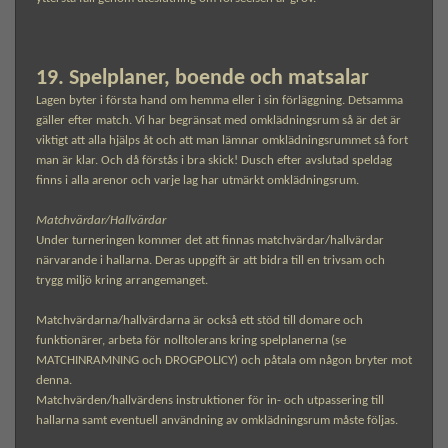
19. Spelplaner, boende och matsalar
Lagen byter i första hand om hemma eller i sin förläggning. Detsamma
gäller efter match. Vi har begränsat med omklädningsrum så är det är
viktigt att alla hjälps åt och att man lämnar omklädningsrummet så fort
man är klar. Och då förstås i bra skick! Dusch efter avslutad speldag
finns i alla arenor och varje lag har utmärkt omklädningsrum.
Matchvärdar/Hallvärdar
Under turneringen kommer det att finnas matchvärdar/hallvärdar
närvarande i hallarna. Deras uppgift är att bidra till en trivsam och
trygg miljö kring arrangemanget.
Matchvärdarna/hallvärdarna är också ett stöd till domare och
funktionärer, arbeta för nolltolerans kring spelplanerna (se
MATCHINRAMNING och DROGPOLICY) och påtala om någon bryter mot
denna.
Matchvärden/hallvärdens instruktioner för in- och utpassering till
hallarna samt eventuell användning av omklädningsrum måste följas.