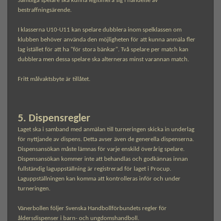
Samtliga spelare ska kunna legitimera sig i händelse av
bestraffningsärende.
I klasserna U10-U11 kan spelare dubblera inom spelklassen om
klubben behöver använda den möjligheten för att kunna anmäla fler
lag istället för att ha "för stora bänkar". Två spelare per match kan
dubblera men dessa spelare ska alterneras minst varannan match.
Fritt målvaktsbyte är tillåtet.
5. Dispensregler
Laget ska i samband med anmälan till turneringen skicka in underlag
för nyttjande av dispens. Detta avser även de generella dispenserna.
Dispensansökan måste lämnas för varje enskild överårig spelare.
Dispensansökan kommer inte att behandlas och godkännas innan
fullständig laguppställning är registrerad för laget i Procup.
Laguppställningen kan komma att kontrolleras inför och under
turneringen.
Vänerbollen följer Svenska Handbollförbundets regler för
åldersdispenser i barn- och ungdomshandboll.