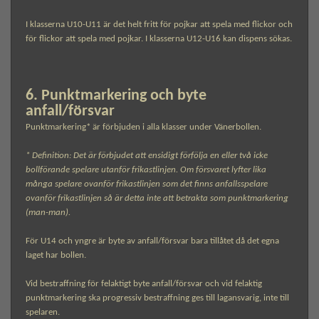
I klasserna U10-U11 är det helt fritt för pojkar att spela med flickor och
för flickor att spela med pojkar. I klasserna U12-U16 kan dispens sökas.
6. Punktmarkering och byte
anfall/försvar
Punktmarkering* är förbjuden i alla klasser under Vänerbollen.
* Definition: Det är förbjudet att ensidigt förfölja en eller två icke
bollförande spelare utanför frikastlinjen. Om försvaret lyfter lika
många spelare ovanför frikastlinjen som det finns anfallsspelare
ovanför frikastlinjen så är detta inte att betrakta som punktmarkering
(man-man).
För U14 och yngre är byte av anfall/försvar bara tillåtet då det egna
laget har bollen.
Vid bestraffning för felaktigt byte anfall/försvar och vid felaktig
punktmarkering ska progressiv bestraffning ges till lagansvarig, inte till
spelaren.