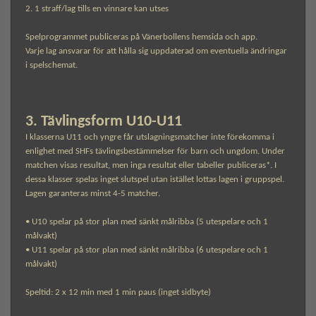
2. 1 straff/lag tills en vinnare kan utses
Spelprogrammet publiceras på Vänerbollens hemsida och app.
Varje lag ansvarar för att hålla sig uppdaterad om eventuella ändringar
i spelschemat.
3. Tävlingsform U10-U11
I klasserna U11 och yngre får utslagningsmatcher inte förekomma i
enlighet med SHFs tävlingsbestämmelser för barn och ungdom. Under
matchen visas resultat, men inga resultat eller tabeller publiceras*. I
dessa klasser spelas inget slutspel utan istället lottas lagen i gruppspel.
Lagen garanteras minst 4-5 matcher.
• U10 spelar på stor plan med sänkt målribba (5 utespelare och 1
målvakt)
• U11 spelar på stor plan med sänkt målribba (6 utespelare och 1
målvakt)
Speltid: 2 x 12 min med 1 min paus (inget sidbyte)