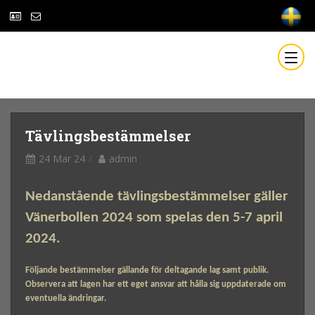
Tävlingsbestämmelser
24 Mar 24
admin
Nedanstående tävlingsbestämmelser gäller
Vänerbollen 2024 som spelas den 5-7 april
2024.
Följande bestämmelser gällande för deltagande lag samt publik.
Observera att lagen har ett eget ansvar att hålla sig uppdaterade om
eventuella ändringar.