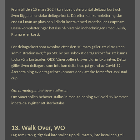
Fram till den 15 mars 2024 kan laget justera antal deltagarkort och
även lägga till enstaka deltagarkort.. Därefter kan komplettering ske
endast i mån av plats och i direkt kontakt med Vänerbollens cupteam.
Dessa kompletteringar betalas på plats vid incheckningen (med Swish,
Klarna eller kort).
För deltagarkort som avbokas efter den 10 mars gäller att vi tar ut en
administrationsavgift på 500 kr per avbokat deltagarkort för att kunna
täcka våra kostnader. OBS! Vänerbollen kräver aldrig läkarintyg. Detta
gäller även deltagare som inte kan delta t.ex. på grund av Covid-19.
Återbetalning av deltagarkort kommer dock att ske först efter avslutad
cup.
Om turneringen behöver ställas in
Om Vänerbollen behöver ställas in med anledning av Covid-19 kommer
inbetalda avgifter att återbetalas.
13. Walk Over, WO
Lag som utan giltigt skäl inte ställer upp till match, inte inställer sig till