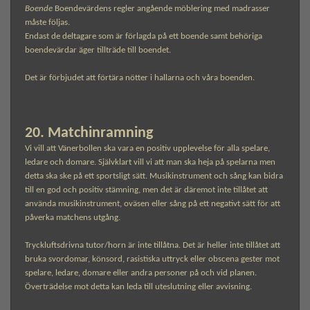
Boende
Boendevärdens regler angående möblering med madrasser
måste följas.
Endast de deltagare som är förlagda på ett boende samt behöriga
boendevärdar äger tillträde till boendet.
Det är förbjudet att förtära nötter i hallarna och våra boenden.
20. Matchinramning
Vi vill att Vänerbollen ska vara en positiv upplevelse för alla spelare,
ledare och domare. Självklart vill vi att man ska heja på spelarna men
detta ska ske på ett sportsligt sätt. Musikinstrument och sång kan bidra
till en god och positiv stämning, men det är däremot inte tillåtet att
använda musikinstrument, oväsen eller sång på ett negativt sätt för att
påverka matchens utgång.
Tryckluftsdrivna tutor/horn är inte tillåtna. Det är heller inte tillåtet att
bruka svordomar, könsord, rasistiska uttryck eller obscena gester mot
spelare, ledare, domare eller andra personer på och vid planen.
Överträdelse mot detta kan leda till uteslutning eller avvisning.