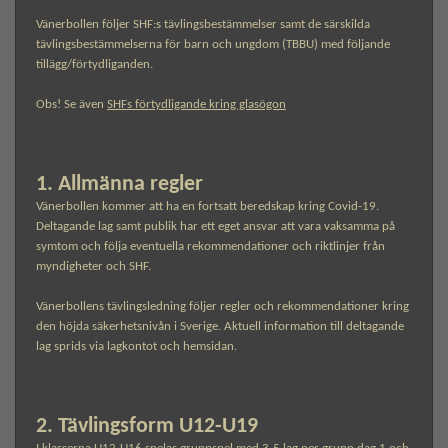
Vänerbollen följer SHF:s tävlingsbestämmelser samt de särskilda
tävlingsbestämmelserna för barn och ungdom (TBBU) med följande
tillägg/förtydliganden.
Obs! Se även
SHFs förtydligande kring glasögon
1. Allmänna regler
Vänerbollen kommer att ha en fortsatt beredskap kring Covid-19.
Deltagande lag samt publik har ett eget ansvar att vara vaksamma på
symtom och följa eventuella rekommendationer och riktlinjer från
myndigheter och SHF.
Vänerbollens tävlingsledning följer regler och rekommendationer kring
den höjda säkerhetsnivån i Sverige. Aktuell information till deltagande
lag sprids via lagkontot och hemsidan.
2. Tävlingsform U12-U19