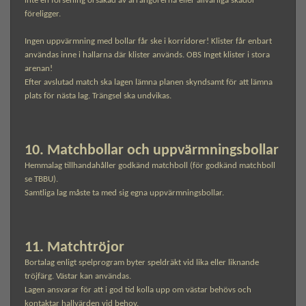
inte en försening orsakad av arrangörerna eller allvarliga skador
föreligger.
Ingen uppvärmning med bollar får ske i korridorer! Klister får enbart
användas inne i hallarna där klister används. OBS Inget klister i stora
arenan!
Efter avslutad match ska lagen lämna planen skyndsamt för att lämna
plats för nästa lag. Trängsel ska undvikas.
10. Matchbollar och uppvärmningsbollar
Hemmalag tillhandahåller godkänd matchboll (för godkänd matchboll
se TBBU).
Samtliga lag måste ta med sig egna uppvärmningsbollar.
11. Matchtröjor
Bortalag enligt spelprogram byter speldräkt vid lika eller liknande
tröjfärg. Västar kan användas.
Lagen ansvarar för att i god tid kolla upp om västar behövs och
kontaktar hallvärden vid behov.