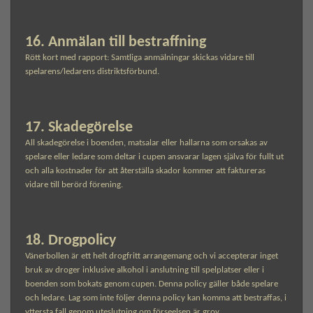
16. Anmälan till bestraffning
Rött kort med rapport: Samtliga anmälningar skickas vidare till
spelarens/ledarens distriktsförbund.
17. Skadegörelse
All skadegörelse i boenden, matsalar eller hallarna som orsakas av
spelare eller ledare som deltar i cupen ansvarar lagen själva för fullt ut
och alla kostnader för att återställa skador kommer att faktureras
vidare till berörd förening.
18. Drogpolicy
Vänerbollen är ett helt drogfritt arrangemang och vi accepterar inget
bruk av droger inklusive alkohol i anslutning till spelplatser eller i
boenden som bokats genom cupen. Denna policy gäller både spelare
och ledare. Lag som inte följer denna policy kan komma att bestraffas, i
yttersta fall genom uteslutning om förseelsen är grov.