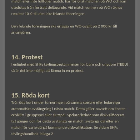
match eller inte fullföljer match, har förlorat matchen på WO och kan
uteslutas från fortsatt deltagande. Vid match vunnen på WO räknas
resultat 10-0 till den icke felande föreningen.
Den felande föreningen ska erlägga en WO-avgift på 2 000 kr till
arrangören.
14. Protest
I enlighet med SHFs tävlingsbestämmelser för barn och ungdom (TBBU)
så är det inte möjligt att lämna in en protest.
15. Röda kort
Två röda kort under turneringen på samma spelare eller ledare ger
automatiskt avstängning i nästa match. Detta gäller oavsett om korten
erhållits i gruppspel eller slutspel. Spelare/ledare som diskvalificerats
två gånger och för detta avstängts en match, avstängs därefter en
match för varje därpå kommande diskvalifikation. Se vidare SHFs
tävlingshandbok, bilaga 2