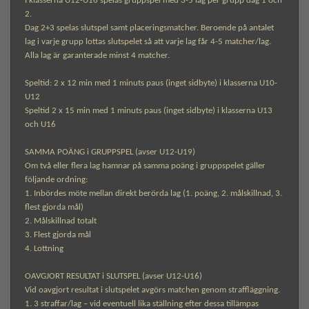
I klasserna U12-U16 spelas gruppspel med 3-5 lag per grupp dag 1 och
2.
Dag 2+3 spelas slutspel samt placeringsmatcher. Beroende på antalet
lag i varje grupp lottas slutspelet så att varje lag får 4-5 matcher/lag.
Alla lag är garanterade minst 4 matcher.
Speltid: 2 x 12 min med 1 minuts paus (inget sidbyte) i klasserna U10-
U12
Speltid 2 x 15 min med 1 minuts paus (inget sidbyte) i klasserna U13
och U16
SAMMA POÄNG i GRUPPSPEL (avser U12-U19)
Om två eller flera lag hamnar på samma poäng i gruppspelet gäller
följande ordning:
1. Inbördes möte mellan direkt berörda lag (1. poäng, 2. målskillnad, 3.
flest gjorda mål)
2. Målskillnad totalt
3. Flest gjorda mål
4. Lottning
OAVGJORT RESULTAT i SLUTSPEL (avser U12-U16)
Vid oavgjort resultat i slutspelet avgörs matchen genom straffläggning.
1. 3 straffar/lag – vid eventuell lika ställning efter dessa tillämpas