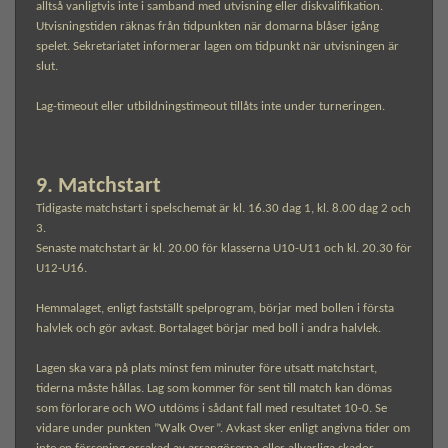
alltså vanligtvis inte i samband med utvisning eller diskvalifikation.
Utvisningstiden räknas från tidpunkten när domarna blåser igång
spelet. Sekretariatet informerar lagen om tidpunkt när utvisningen är
slut.
Lag-timeout eller utbildningstimeout tillåts inte under turneringen.
9. Matchstart
Tidigaste matchstart i spelschemat är kl. 16.30 dag 1, kl. 8.00 dag 2 och
3.
Senaste matchstart är kl. 20.00 för klasserna U10-U11 och kl. 20.30 för
U12-U16.
Hemmalaget, enligt fastställt spelprogram, börjar med bollen i första
halvlek och gör avkast. Bortalaget börjar med boll i andra halvlek.
Lagen ska vara på plats minst fem minuter före utsatt matchstart,
tiderna måste hållas. Lag som kommer för sent till match kan dömas
som förlorare och WO utdöms i sådant fall med resultatet 10-0. Se
vidare under punkten ”Walk Over”. Avkast sker enligt angivna tider om